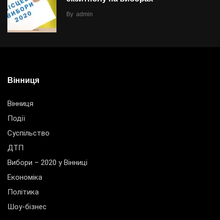
By
admin
Вінниця
Вінниця
Події
Суспільство
ДТП
Вибори – 2020 у Вінниці
Економіка
Політика
Шоу-бізнес