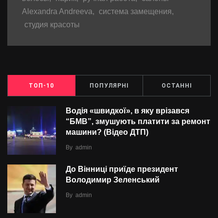
Alexandra Andreeva
,
система замещения
,
студия красоты
ТОП-10
ПОПУЛЯРНІ
ОСТАННІ
Водія «швидкої», в яку врізався
“БMВ”, змушують платити за ремонт
машини? (Відео ДТП)
By
admin
До Вінниці приїде президент
Володимир Зеленський
By
admin