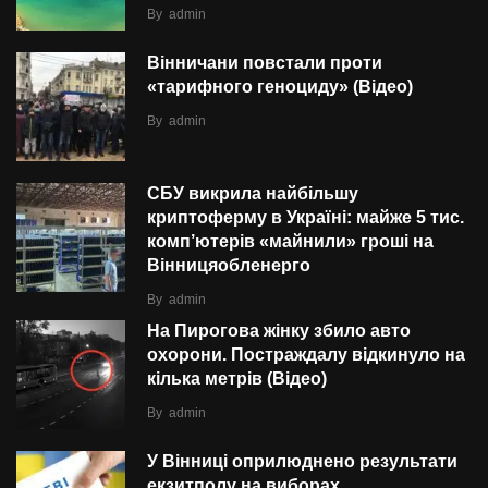
By
admin
Вінничани повстали проти
«тарифного геноциду» (Відео)
By
admin
СБУ викрила найбільшу
криптоферму в Україні: майже 5 тис.
комп’ютерів «майнили» гроші на
Вінницяобленерго
By
admin
На Пирогова жінку збило авто
охорони. Постраждалу відкинуло на
кілька метрів (Відео)
By
admin
У Вінниці оприлюднено результати
екзитполу на виборах