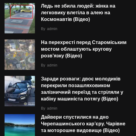
Ледь не збила людей: жінка на
легковику влетіла в алею на
Космонавтів (Відео)
By
admin
На перехресті перед Староміським
мостом облаштують кругову
розв’язку (Відео)
By
admin
Заради розваги: двоє молодиків
перекрили позашляховиком
залізничний переїзд та стріляли у
кабіну машиніста потягу (Відео)
By
admin
Дайвери спустилися на дно
Черепашинського кар’єру. Чарівне
та моторошне видовище (Відео)