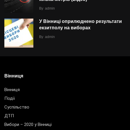
By
admin
У Вінниці оприлюднено результати
екзитполу на виборах
By
admin
Вінниця
Вінниця
Події
Суспільство
ДТП
Вибори – 2020 у Вінниці