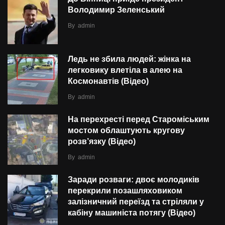
Володимир Зеленський
By
admin
Ледь не збила людей: жінка на
легковику влетіла в алею на
Космонавтів (Відео)
By
admin
На перехресті перед Староміським
мостом облаштують кругову
розв’язку (Відео)
By
admin
Заради розваги: двоє молодиків
перекрили позашляховиком
залізничний переїзд та стріляли у
кабіну машиніста потягу (Відео)