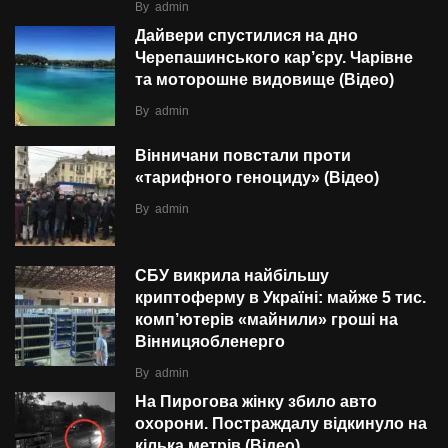
By
admin
Дайвери спустилися на дно
Черепашинського кар’єру. Чарівне
та моторошне видовище (Відео)
By
admin
Вінничани повстали проти
«тарифного геноциду» (Відео)
By
admin
СБУ викрила найбільшу
криптоферму в Україні: майже 5 тис.
комп’ютерів «майнили» гроші на
Вінницяобленерго
By
admin
На Пирогова жінку збило авто
охорони. Постраждалу відкинуло на
кілька метрів (Відео)