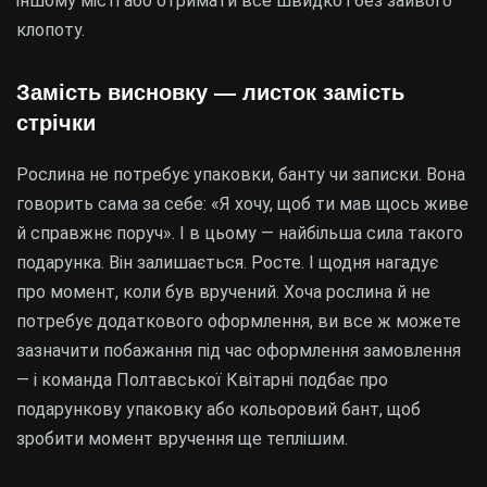
іншому місті або отримати все швидко і без зайвого
клопоту.
Замість висновку — листок замість
стрічки
Рослина не потребує упаковки, банту чи записки. Вона
говорить сама за себе: «Я хочу, щоб ти мав щось живе
й справжнє поруч». І в цьому — найбільша сила такого
подарунка. Він залишається. Росте. І щодня нагадує
про момент, коли був вручений. Хоча рослина й не
потребує додаткового оформлення, ви все ж можете
зазначити побажання під час оформлення замовлення
— і команда Полтавської Квітарні подбає про
подарункову упаковку або кольоровий бант, щоб
зробити момент вручення ще теплішим.