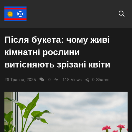
СУСПІЛЬСТВО
Після букета: чому живі
кімнатні рослини
витісняють зрізані квіти
26 Травня, 2025
0
118 Views
0
Shares