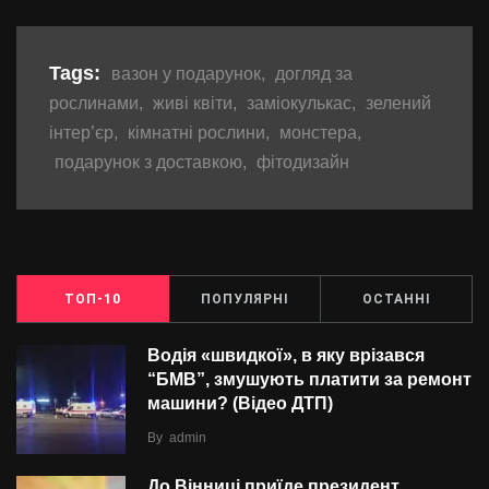
Tags:
вазон у подарунок
,
догляд за
рослинами
,
живі квіти
,
заміокулькас
,
зелений
інтер’єр
,
кімнатні рослини
,
монстера
,
подарунок з доставкою
,
фітодизайн
ТОП-10
ПОПУЛЯРНІ
ОСТАННІ
Водія «швидкої», в яку врізався
“БMВ”, змушують платити за ремонт
машини? (Відео ДТП)
By
admin
До Вінниці приїде президент