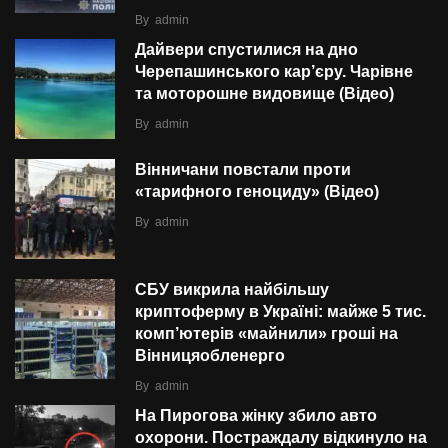
By
admin
Дайвери спустилися на дно
Черепашинського кар’єру. Чарівне
та моторошне видовище (Відео)
By
admin
Вінничани повстали проти
«тарифного геноциду» (Відео)
By
admin
СБУ викрила найбільшу
криптоферму в Україні: майже 5 тис.
комп’ютерів «майнили» гроші на
Вінницяобленерго
By
admin
На Пирогова жінку збило авто
охорони. Постраждалу відкинуло на