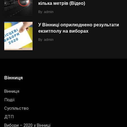
кілька метрів (Відео)
By
admin
У Вінниці оприлюднено результати
екзитполу на виборах
By
admin
Вінниця
Вінниця
Події
Суспільство
ДТП
Вибори – 2020 у Вінниці