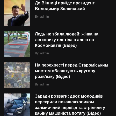
До Вінниці приїде президент
Володимир Зеленський
By
admin
Ледь не збила людей: жінка на
легковику влетіла в алею на
Космонавтів (Відео)
By
admin
На перехресті перед Староміським
мостом облаштують кругову
розв’язку (Відео)
By
admin
Заради розваги: двоє молодиків
перекрили позашляховиком
залізничний переїзд та стріляли у
кабіну машиніста потягу (Відео)