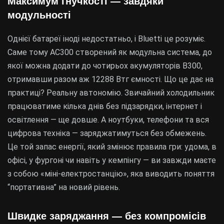
Максимум гнучкості — завдяки
модульності
Однієї батареї іноді недостатньо, і Bluetti це розуміє.
Саме тому AC300 створений як модульна система, до
якої можна додати до чотирьох акумуляторів B300,
отримавши разом аж 12288 Втг ємності. Що це дає на
практиці? Реальну автономію. Звичайний холодильник
працюватиме кілька днів без підзарядки, інтернет і
освітлення — ще довше. А ноутбуки, телефони та вся
цифрова техніка — заряджатимуться без обмежень.
Це той запас енергії, який змінює правила гри: удома, в
офісі, у фургоні чи навіть у кемпінгу — ви завжди маєте
з собою «міні-електростанцію», яка виводить поняття
“портативна” на новий рівень.
Швидке заряджання — без компромісів