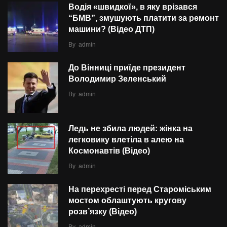
Водія «швидкої», в яку врізався
“БMВ”, змушують платити за ремонт
машини? (Відео ДТП)
By
admin
До Вінниці приїде президент
Володимир Зеленський
By
admin
Ледь не збила людей: жінка на
легковику влетіла в алею на
Космонавтів (Відео)
By
admin
На перехресті перед Староміським
мостом облаштують кругову
розв’язку (Відео)