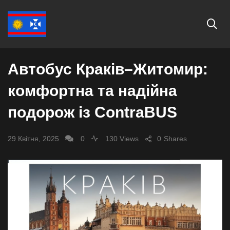
СУСПІЛЬСТВО
Автобус Краків–Житомир:
комфортна та надійна
подорож із ContraBUS
29 Квітня, 2025
0
130 Views
0
Shares