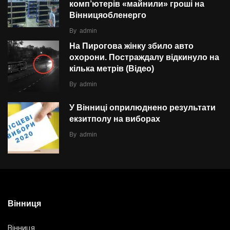
комп’ютерів «майнили» гроші на
Вінницяобленерго
By
admin
На Пирогова жінку збило авто
охорони. Постраждалу відкинуло на
кілька метрів (Відео)
By
admin
У Вінниці оприлюднено результати
екзитполу на виборах
By
admin
Вінниця
Вінниця