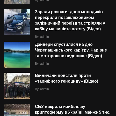
By
admin
Заради розваги: двоє молодиків
перекрили позашляховиком
залізничний переїзд та стріляли у
кабіну машиніста потягу (Відео)
By
admin
Дайвери спустилися на дно
Черепашинського кар’єру. Чарівне
та моторошне видовище (Відео)
By
admin
Вінничани повстали проти
«тарифного геноциду» (Відео)
By
admin
СБУ викрила найбільшу
криптоферму в Україні: майже 5 тис.