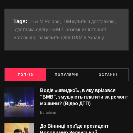
Tags:
H & M Poland
,
HM купити з доставкою
,
доставка одягу H&M з іноземних інтернет
магазинів
,
замовити одяг H&M в Україну
ТОП-10
ПОПУЛЯРНІ
ОСТАННІ
Водія «швидкої», в яку врізався
“БMВ”, змушують платити за ремонт
машини? (Відео ДТП)
By
admin
До Вінниці приїде президент
Володимир Зеленський