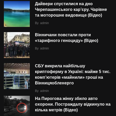
Дайвери спустилися на дно
Черепашинського кар’єру. Чарівне
та моторошне видовище (Відео)
By
admin
Вінничани повстали проти
«тарифного геноциду» (Відео)
By
admin
СБУ викрила найбільшу
криптоферму в Україні: майже 5 тис.
комп’ютерів «майнили» гроші на
Вінницяобленерго
By
admin
На Пирогова жінку збило авто
охорони. Постраждалу відкинуло на
кілька метрів (Відео)