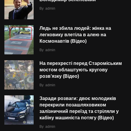
By
admin
Ледь не збила людей: жінка на
легковику влетіла в алею на
Космонавтів (Відео)
By
admin
На перехресті перед Староміським
мостом облаштують кругову
розв’язку (Відео)
By
admin
Заради розваги: двоє молодиків
перекрили позашляховиком
залізничний переїзд та стріляли у
кабіну машиніста потягу (Відео)
By
admin