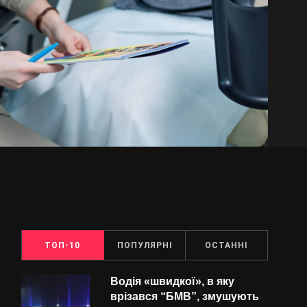
ТОП-10
ПОПУЛЯРНІ
ОСТАННІ
Водія «швидкої», в яку
врізався “БMВ”, змушують