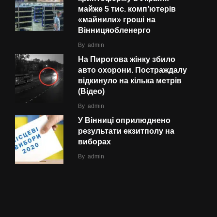
майже 5 тис. комп’ютерів
«майнили» гроші на
Вінницяобленерго
By
admin
На Пирогова жінку збило
авто охорони. Постраждалу
відкинуло на кілька метрів
(Відео)
By
admin
У Вінниці оприлюднено
результати екзитполу на
виборах
By
admin