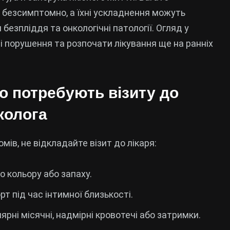
 безсимптомно, а їхні ускладнення можуть
безпліддя та онкологічні патології. Огляд у
 порушення та розпочати лікування ще на ранніх
о потребують візиту до
колога
мів, не відкладайте візит до лікаря:
го кольору або запаху.
т під час інтимної близькості.
рні місячні, надмірні кровотечі або затримки.