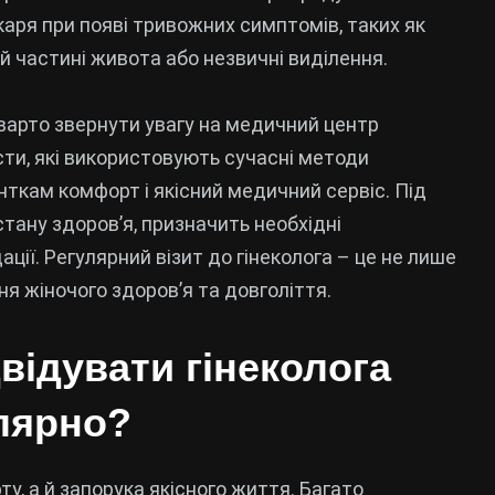
аря при появі тривожних симптомів, таких як
й частині живота або незвичні виділення.
 варто звернути увагу на медичний центр
сти, які використовують сучасні методи
нткам комфорт і якісний медичний сервіс. Під
тану здоров’я, призначить необхідні
ії. Регулярний візит до гінеколога – це не лише
я жіночого здоров’я та довголіття.
відувати гінеколога
лярно?
у, а й запорука якісного життя. Багато