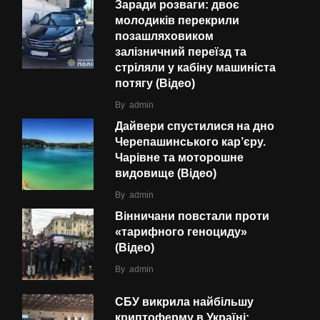
Заради розваги: двоє
молодиків перекрили
позашляховиком
залізничний переїзд та
стріляли у кабіну машиніста
потягу (Відео)
By
admin
Дайвери спустилися на дно
Черепашинського кар’єру.
Чарівне та моторошне
видовище (Відео)
By
admin
Вінничани повстали проти
«тарифного геноциду»
(Відео)
By
admin
СБУ викрила найбільшу
криптоферму в Україні: