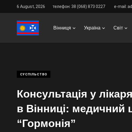
6 August, 2026
телефон: 38 (068) 873 0227
e-mail: a
Vinnitsa Best
/
News
/
Україна
/
Суспільство
/
Конс
Вінниця
Україна
Світ
СУСПІЛЬСТВО
Консультація у лікаря
в Вінниці: медичний 
“Гормонія”