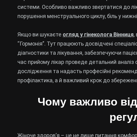
системи. Особливо важливо звертатися до лік
порушення менструального циклу, біль у нижні
Якщо ви шукаєте
огляд у гінеколога Вінниця
,
“Гормонія”. Тут працюють досвідчені спеціалі
діагностики та лікування, забезпечуючи паціє
час прийому лікар проведе детальний аналіз с
дослідження та надасть професійні рекомендац
профілактика, а й важливий крок до збереженн
Чому важливо від
регу
Жіноче здоров’я – це не лише питання комфорт