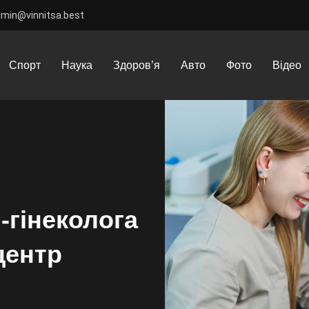
dmin@vinnitsa.best
ультація у лікаря-гінеколога в Вінниці: медичний центр “Гормонія”
Спорт
Наука
Здоров’я
Авто
Фото
Відео
-гінеколога
центр