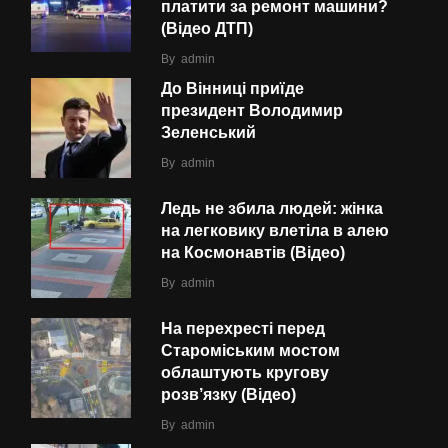
платити за ремонт машини?
(Відео ДТП)
By
admin
До Вінниці приїде
президент Володимир
Зеленський
By
admin
Ледь не збила людей: жінка
на легковику влетіла в алею
на Космонавтів (Відео)
By
admin
На перехресті перед
Староміським мостом
облаштують кругову
розв’язку (Відео)
By
admin