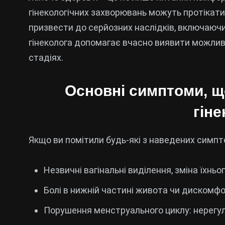
гінекологічних захворювань можуть протікати
призвести до серйозних наслідків, включаючи 
гінеколога допомагає вчасно виявити можливі
стадіях.
Основні симптоми, щ
гіне
Якщо ви помітили будь-які з наведених симпто
Незвичні вагінальні виділення, зміна їхньо
Болі в нижній частині живота чи дискомфор
Порушення менструального циклу: нерегуля