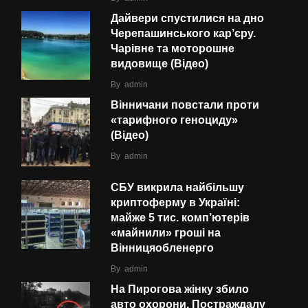
Дайвери спустилися на дно
Черепашинського кар’єру.
Чарівне та моторошне
видовище (Відео)
By
admin
Вінничани повстали проти
«тарифного геноциду»
(Відео)
By
admin
СБУ викрила найбільшу
криптоферму в Україні:
майже 5 тис. комп’ютерів
«майнили» гроші на
Вінницяобленерго
By
admin
На Пирогова жінку збило
авто охорони. Постраждалу