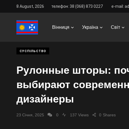
8 August, 2026
телефон: 38 (068) 873 0227
e-mail: a
Vinnitsa Best
/
News
/
Україна
/
Суспільство
/
Рул
Вінниця
Україна
Світ
СУСПІЛЬСТВО
Рулонные шторы: по
выбирают современ
дизайнеры
23 Січня, 2025
0
137 Views
0
Shares