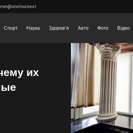
dmin@vinnitsa.best
онные шторы: почему их выбирают современные дизайнеры
Спорт
Наука
Здоров’я
Авто
Фото
Відео
чему их
ные