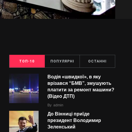
ТОП-10
ПОПУЛЯРНІ
ОСТАННІ
Водія «швидкої», в яку
врізався “БMВ”, змушують
платити за ремонт машини?
(Відео ДТП)
By
admin
До Вінниці приїде
президент Володимир
Зеленський