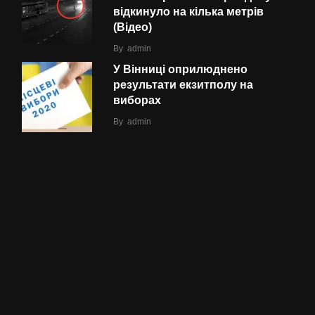
відкинуло на кілька метрів
(Відео)
By
admin
У Вінниці оприлюднено
результати екзитполу на
виборах
By
admin