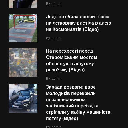
By
admin
Ледь не збила людей: жінка
на легковику влетіла в алею
на Космонавтів (Відео)
By
admin
На перехресті перед
Староміським мостом
облаштують кругову
розв’язку (Відео)
By
admin
Заради розваги: двоє
молодиків перекрили
позашляховиком
залізничний переїзд та
стріляли у кабіну машиніста
потягу (Відео)
By
admin