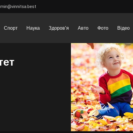
dmin@vinnitsa.best
укрепить иммунитет ребенка: советы и рекомендации
Спорт
Наука
Здоров’я
Авто
Фото
Відео
тет