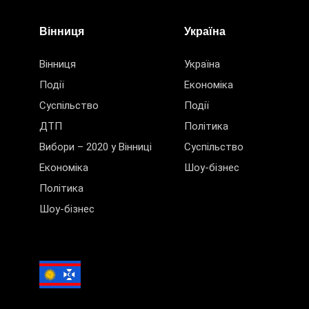
Вінниця
Україна
Вінниця
Україна
Події
Економіка
Суспільство
Події
ДТП
Політика
Вибори – 2020 у Вінниці
Суспільство
Економіка
Шоу-бізнес
Політика
Шоу-бізнес