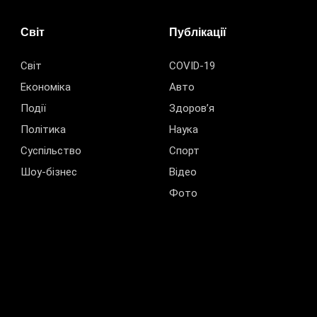
Світ
Публікації
Світ
COVID-19
Економіка
Авто
Події
Здоров’я
Політика
Наука
Суспільство
Спорт
Шоу-бізнес
Відео
Фото