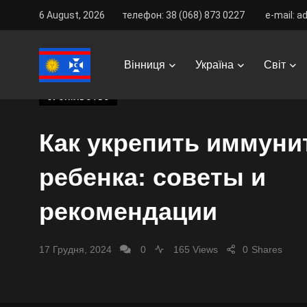
6 August, 2026
телефон: 38 (068) 873 0227
e-mail: a
Vinnitsa Best
/
News
/
Україна
/
Суспільство
/
Как 
Вінниця
Україна
Світ
СУСПІЛЬСТВО
Как укрепить иммуни
ребенка: советы и
рекомендации
17 Грудня, 2024
0
165 Views
0
Shares