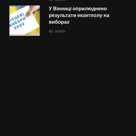
У Вінниці оприлюднено
результати екзитполу на
виборах
By
admin