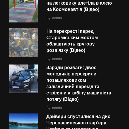
на легковику влетіла в алею
на Космонавтів (Відео)
By
admin
На перехресті перед
Староміським мостом
облаштують кругову
розв’язку (Відео)
By
admin
Заради розваги: двоє
молодиків перекрили
позашляховиком
залізничний переїзд та
стріляли у кабіну машиніста
потягу (Відео)
By
admin
Дайвери спустилися на дно
Черепашинського кар’єру.