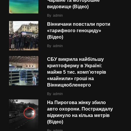
Чарівне та моторошне
видовище (Відео)
By
admin
Вінничани повстали проти
«тарифного геноциду»
(Відео)
By
admin
СБУ викрила найбільшу
криптоферму в Україні:
майже 5 тис. комп’ютерів
«майнили» гроші на
Вінницяобленерго
By
admin
На Пирогова жінку збило
авто охорони. Постраждалу
відкинуло на кілька метрів
(Відео)
By
admin