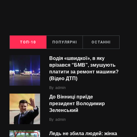
ТОП-10
ПОПУЛЯРНІ
ОСТАННІ
Водія «швидкої», в яку
врізався “БMВ”, змушують
платити за ремонт машини?
(Відео ДТП)
By
admin
До Вінниці приїде
президент Володимир
Зеленський
By
admin
Ледь не збила людей: жінка