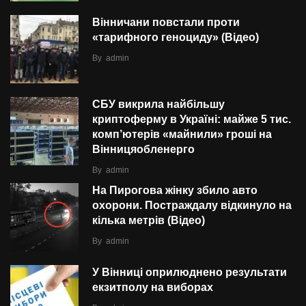
Вінничани повстали проти
«тарифного геноциду» (Відео)
By
admin
СБУ викрила найбільшу
криптоферму в Україні: майже 5 тис.
комп’ютерів «майнили» гроші на
Вінницяобленерго
By
admin
На Пирогова жінку збило авто
охорони. Постраждалу відкинуло на
кілька метрів (Відео)
By
admin
У Вінниці оприлюднено результати
екзитполу на виборах