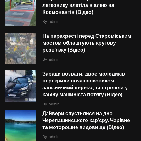
легковику влетіла в алею на
Космонавтів (Відео)
By
admin
На перехресті перед Староміським
мостом облаштують кругову
розв’язку (Відео)
By
admin
Заради розваги: двоє молодиків
перекрили позашляховиком
залізничний переїзд та стріляли у
кабіну машиніста потягу (Відео)
By
admin
Дайвери спустилися на дно
Черепашинського кар’єру. Чарівне
та моторошне видовище (Відео)
By
admin