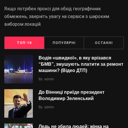
Якщо потрібен проксі для обхід географічних
обмежень, зверніть увагу на сервіси з широким
вибором локацій.
ТОП-10
ПОПУЛЯРНІ
ОСТАННІ
Водія «швидкої», в яку врізався
“БMВ”, змушують платити за ремонт
машини? (Відео ДТП)
By
admin
До Вінниці приїде президент
Володимир Зеленський
By
admin
Ледь не збила людей: жінка на