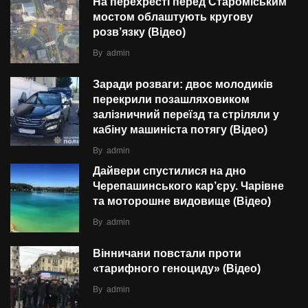
На перехресті перед Староміським
мостом облаштують кругову
розв’язку (Відео)
By
admin
Заради розваги: двоє молодиків
перекрили позашляховиком
залізничний переїзд та стріляли у
кабіну машиніста потягу (Відео)
By
admin
Дайвери спустилися на дно
Черепашинського кар’єру. Чарівне
та моторошне видовище (Відео)
By
admin
Вінничани повстали проти
«тарифного геноциду» (Відео)
By
admin