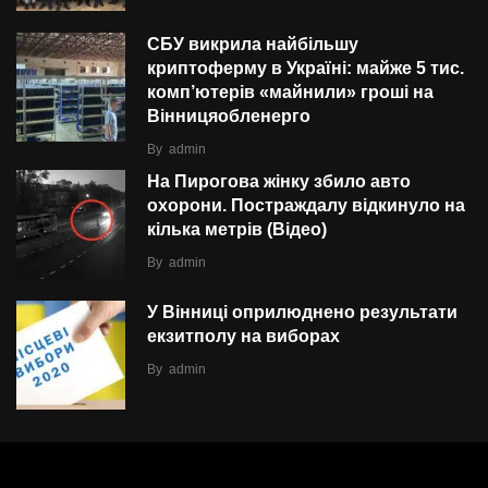
СБУ викрила найбільшу
криптоферму в Україні: майже 5 тис.
комп’ютерів «майнили» гроші на
Вінницяобленерго
By
admin
На Пирогова жінку збило авто
охорони. Постраждалу відкинуло на
кілька метрів (Відео)
By
admin
У Вінниці оприлюднено результати
екзитполу на виборах
By
admin