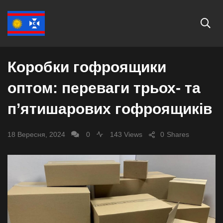
ЕКОНОМІКА
Коробки гофроящики
оптом: переваги трьох- та
п’ятишарових гофроящиків
18 Вересня, 2024
0
143 Views
0
Shares