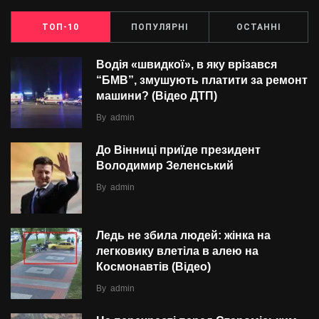
ТОП-10
ПОПУЛЯРНІ
ОСТАННІ
Водія «швидкої», в яку врізався
“БMВ”, змушують платити за ремонт
машини? (Відео ДТП)
By
admin
До Вінниці приїде президент
Володимир Зеленський
By
admin
Ледь не збила людей: жінка на
легковику влетіла в алею на
Космонавтів (Відео)
By
admin