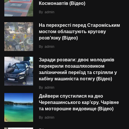
Космонавтів (Відео)
By
admin
На перехресті перед Староміським
мостом облаштують кругову
розв’язку (Відео)
By
admin
Заради розваги: двоє молодиків
перекрили позашляховиком
залізничний переїзд та стріляли у
кабіну машиніста потягу (Відео)
By
admin
Дайвери спустилися на дно
Черепашинського кар’єру. Чарівне
та моторошне видовище (Відео)
By
admin