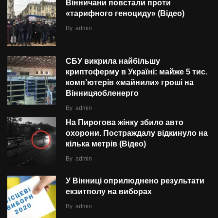
Вінничани повстали проти
«тарифного геноциду» (Відео)
By
admin
СБУ викрила найбільшу
криптоферму в Україні: майже 5 тис.
комп’ютерів «майнили» гроші на
Вінницяобленерго
By
admin
На Пирогова жінку збило авто
охорони. Постраждалу відкинуло на
кілька метрів (Відео)
By
admin
У Вінниці оприлюднено результати
екзитполу на виборах
By
admin