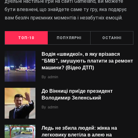
дуельні настільні ігри на сайті Gameland, ви можете
бути впевнені, що знайдете саме ту гру, яка подарує
вам безліч приємних моментів і незабутніх емоцій.
ТОП-10
ПОПУЛЯРНІ
ОСТАННІ
Водія «швидкої», в яку врізався
“БMВ”, змушують платити за ремонт
машини? (Відео ДТП)
By
admin
До Вінниці приїде президент
Володимир Зеленський
By
admin
Ледь не збила людей: жінка на
легковику влетіла в алею на