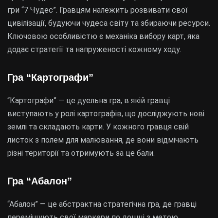
гри “7 Чудес”. Гравцям належить розвивати свої
цивілізації, будуючи чудеса світу та збираючи ресурси.
Ключовою особливістю є механіка вибору карт, яка
додає стратегії та напруженості кожному ходу.
Гра “Картографи”
“Картографи” — це дуельна гра, в якій гравці
виступають у ролі картографів, що досліджують нові
землі та складають карти. У кожного гравця свій
листок з полем для малювання, де вони відмічають
різні території та отримують за це бали.
Гра “Абалон”
“Абалон” — це абстрактна стратегічна гра, де гравці
переміщують свої маркери по дошці з метою