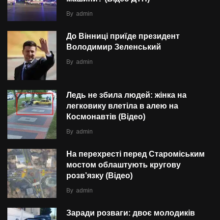
By
admin
До Вінниці приїде президент
Володимир Зеленський
By
admin
Ледь не збила людей: жінка на
легковику влетіла в алею на
Космонавтів (Відео)
By
admin
На перехресті перед Староміським
мостом облаштують кругову
розв’язку (Відео)
By
admin
Заради розваги: двоє молодиків