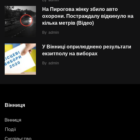
By
admin
На Пирогова жінку збило авто
охорони. Постраждалу відкинуло на
кілька метрів (Відео)
By
admin
У Вінниці оприлюднено результати
екзитполу на виборах
By
admin
Вінниця
Вінниця
Події
Суспільство