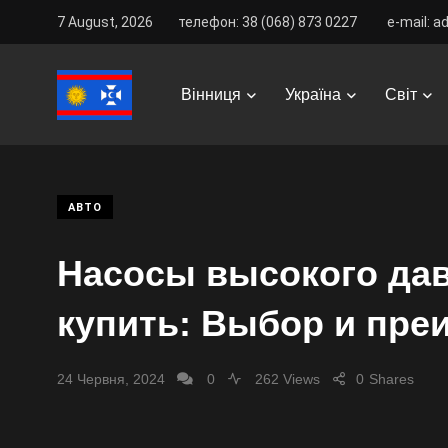
7 August, 2026
телефон: 38 (068) 873 0227
e-mail: a
Vinnitsa Best
/
News
/
Авто
/
Насосы высокого давл
Вінниця
Україна
Світ
АВТО
Насосы высокого да
купить: Выбор и пре
24 Червня, 2024
0
262 Views
0
Shares