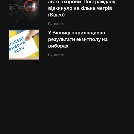
авто охорони. Постраждалу
відкинуло на кілька метрів
(Відео)
By
admin
У Вінниці оприлюднено
результати екзитполу на
виборах
By
admin