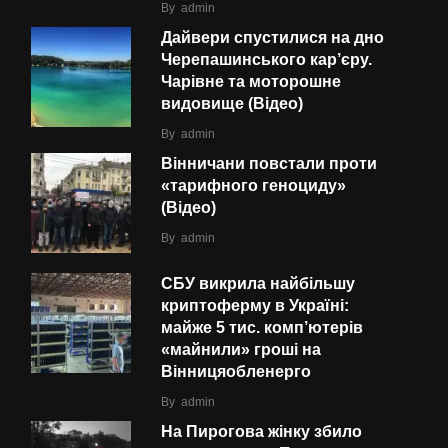
By
admin
Дайвери спустилися на дно
Черепашинського кар’єру.
Чарівне та моторошне
видовище (Відео)
By
admin
Вінничани повстали проти
«тарифного геноциду»
(Відео)
By
admin
СБУ викрила найбільшу
криптоферму в Україні:
майже 5 тис. комп’ютерів
«майнили» гроші на
Вінницяобленерго
By
admin
На Пирогова жінку збило