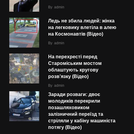
By
admin
Ледь не збила людей: жінка
на легковику влетіла в алею
на Космонавтів (Відео)
By
admin
На перехресті перед
Староміським мостом
облаштують кругову
розв’язку (Відео)
By
admin
Заради розваги: двоє
молодиків перекрили
позашляховиком
залізничний переїзд та
стріляли у кабіну машиніста
потягу (Відео)