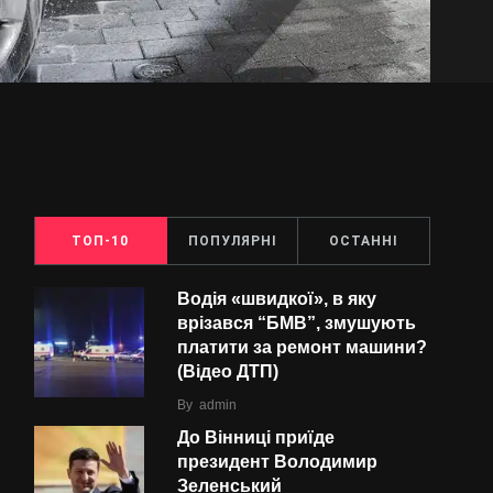
ТОП-10
ПОПУЛЯРНІ
ОСТАННІ
Водія «швидкої», в яку
врізався “БMВ”, змушують
платити за ремонт машини?
(Відео ДТП)
By
admin
До Вінниці приїде
президент Володимир
Зеленський