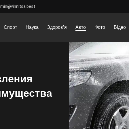
dmin@vinnitsa.best
ения купить: Выбор и преимущества
Спорт
Наука
Здоров’я
Авто
Фото
Відео
вления
имущества