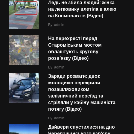
Ледь не збила людей: жінка
на легковику влетіла в алею
на Космонавтів (Відео)
By
admin
На перехресті перед
Староміським мостом
облаштують кругову
розв’язку (Відео)
By
admin
Заради розваги: двоє
молодиків перекрили
позашляховиком
залізничний переїзд та
стріляли у кабіну машиніста
потягу (Відео)
By
admin
Дайвери спустилися на дно
Черепашинського кар’єру.