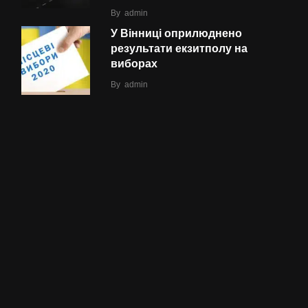
By
admin
У Вінниці оприлюднено
результати екзитполу на
виборах
By
admin