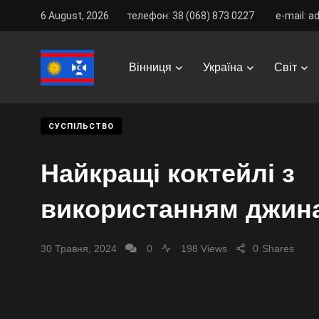
6 August, 2026
телефон: 38 (068) 873 0227
e-mail: a
Vinnitsa Best
/
News
/
Україна
/
Суспільство
/
Найк
Вінниця
Україна
Світ
СУСПІЛЬСТВО
Найкращі коктейлі з
використанням джин
30 Травня, 2024
0
198 Views
0
Shares