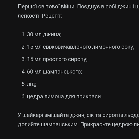
Першої світової війни. Поєднує в собі джин і
легкості. Рецепт:
30 мл джина;
15 мл свіжовичавленого лимонного соку;
15 мл простого сиропу;
60 мл шампанського;
лід;
цедра лимона для прикраси.
У шейкері змішайте джин, сік та сироп із льодо
долийте шампанським. Прикрасьте цедрою л