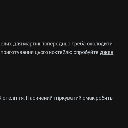
Келих для мартіні попередньо треба охолодити.
 приготування цього коктейлю спробуйте
джин
X століття. Насичений і гіркуватий смак робить