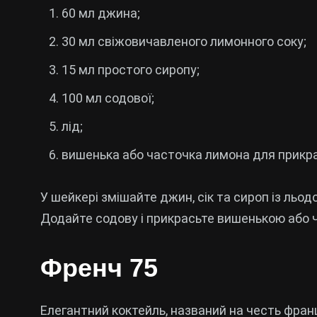
60 мл джина;
30 мл свіжовичавленого лимонного соку;
15 мл простого сиропу;
100 мл содової;
лід;
вишенька або часточка лимона для прикр
У шейкері змішайте джин, сік та сироп із льод
Додайте содову і прикрасьте вишенькою або 
Френч 75
Елегантний коктейль, названий на честь фран