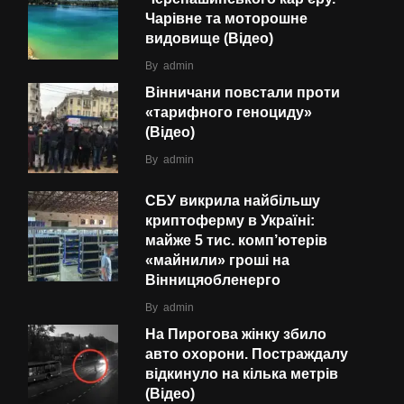
Чарівне та моторошне
видовище (Відео)
By
admin
Вінничани повстали проти
«тарифного геноциду»
(Відео)
By
admin
СБУ викрила найбільшу
криптоферму в Україні:
майже 5 тис. комп’ютерів
«майнили» гроші на
Вінницяобленерго
By
admin
На Пирогова жінку збило
авто охорони. Постраждалу
відкинуло на кілька метрів
(Відео)