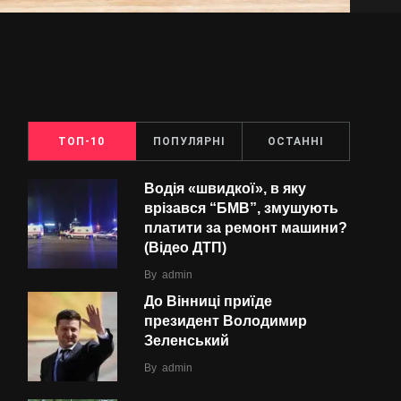
ТОП-10
ПОПУЛЯРНІ
ОСТАННІ
Водія «швидкої», в яку
врізався “БMВ”, змушують
платити за ремонт машини?
(Відео ДТП)
By
admin
До Вінниці приїде
президент Володимир
Зеленський
By
admin