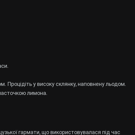
аси.
ом. Процідіть у високу склянку, наповнену льодом.
часточкою лимона.
цузької гармати, що використовувалася під час