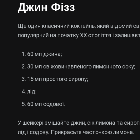
Джин Фізз
Ще один класичний коктейль, який відомий сво
популярний на початку XX століття і залишає
60 мл джина;
30 мл свіжовичавленого лимонного соку;
15 мл простого сиропу;
лід;
60 мл содової.
У шейкері змішайте джин, сік лимона та сироп
лід і содову. Прикрасьте часточкою лимона.