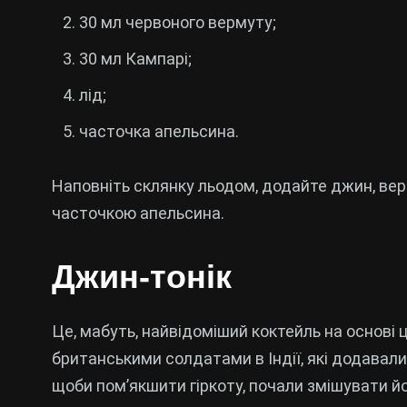
30 мл червоного вермуту;
30 мл Кампарі;
лід;
часточка апельсина.
Наповніть склянку льодом, додайте джин, вер
часточкою апельсина.
Джин-тонік
Це, мабуть, найвідоміший коктейль на основі ц
британськими солдатами в Індії, які додавали х
щоби пом’якшити гіркоту, почали змішувати йо