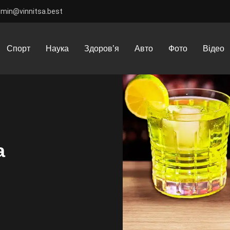
dmin@vinnitsa.best
ращі коктейлі з використанням джина
Спорт
Наука
Здоров’я
Авто
Фото
Відео
а