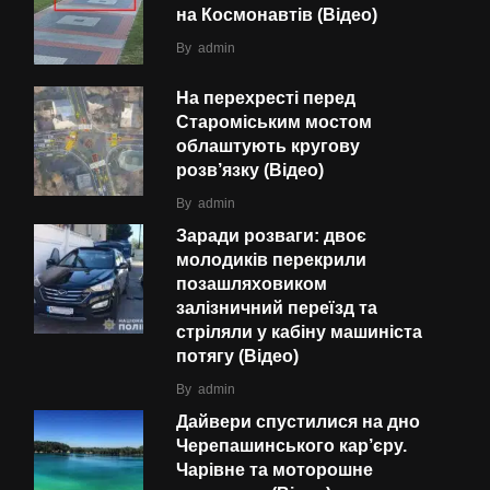
на Космонавтів (Відео)
By
admin
На перехресті перед
Староміським мостом
облаштують кругову
розв’язку (Відео)
By
admin
Заради розваги: двоє
молодиків перекрили
позашляховиком
залізничний переїзд та
стріляли у кабіну машиніста
потягу (Відео)
By
admin
Дайвери спустилися на дно
Черепашинського кар’єру.
Чарівне та моторошне