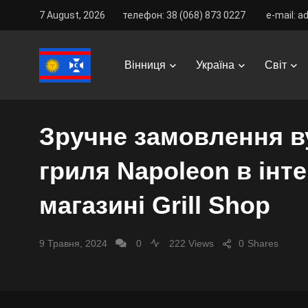
7 August, 2026
телефон: 38 (068) 873 0227
e-mail: a
Vinnitsa Best
/
News
/
Світ
/
Суспільство
/
Зручне 
Вінниця
Україна
Світ
СУСПІЛЬСТВО
Зручне замовлення в
гриля Napoleon в інте
магазині Grill Shop
9 Травня, 2024
0
222 Views
0
Shares