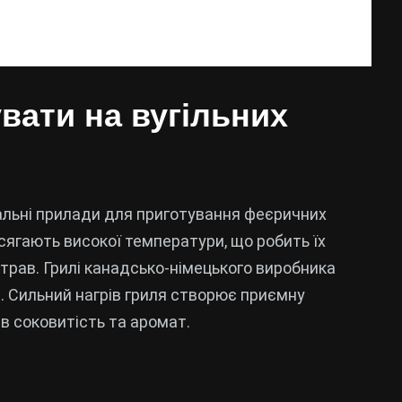
увати на вугільних
сальні прилади для приготування феєричних
ягають високої температури, що робить їх
трав. Грилі канадсько-німецького виробника
е. Сильний нагрів гриля створює приємну
ів соковитість та аромат.