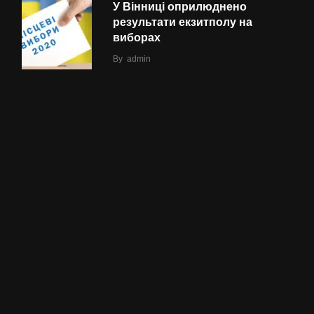
У Вінниці оприлюднено
результати екзитполу на
виборах
By
admin