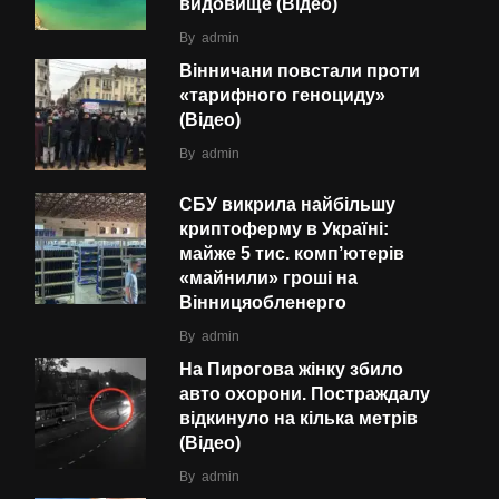
видовище (Відео)
By
admin
Вінничани повстали проти
«тарифного геноциду»
(Відео)
By
admin
СБУ викрила найбільшу
криптоферму в Україні:
майже 5 тис. комп’ютерів
«майнили» гроші на
Вінницяобленерго
By
admin
На Пирогова жінку збило
авто охорони. Постраждалу
відкинуло на кілька метрів
(Відео)
By
admin