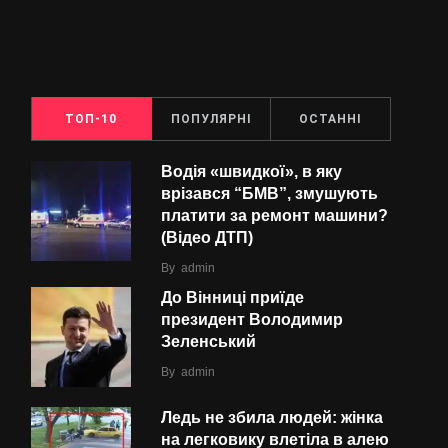
ТОП-10
ПОПУЛЯРНІ
ОСТАННІ
Водія «швидкої», в яку
врізався “БMВ”, змушують
платити за ремонт машини?
(Відео ДТП)
By
admin
До Вінниці приїде
президент Володимир
Зеленський
By
admin
Ледь не збила людей: жінка
на легковику влетіла в алею