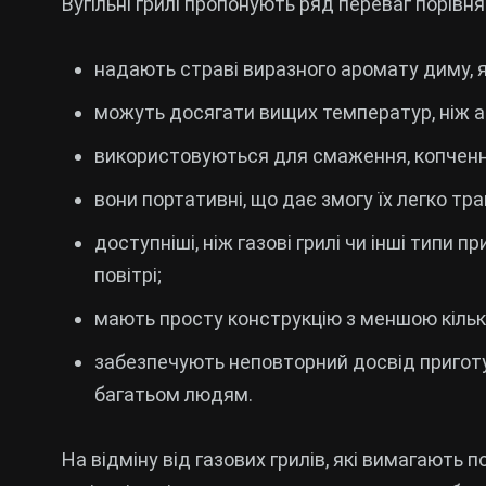
Вугільні грилі пропонують ряд переваг порів
надають страві виразного аромату диму, 
можуть досягати вищих температур, ніж а
використовуються для смаження, копчення
вони портативні, що дає змогу їх легко тр
доступніші, ніж газові грилі чи інші типи 
повітрі;
мають просту конструкцію з меншою кільк
забезпечують неповторний досвід приготу
багатьом людям.
На відміну від газових грилів, які вимагають п