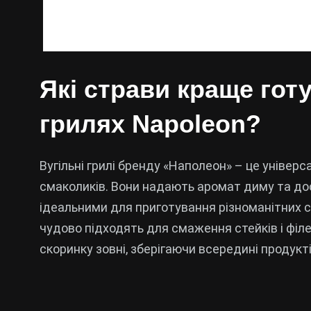
Які страви краще гот
грилях Napoleon?
Вугільні грилі бренду «Наполеон» – це універ
смаколиків. Вони надають аромат диму та дос
ідеальними для приготування різноманітних с
чудово підходять для смаження стейків і філ
скоринку зовні, зберігаючи всередині продукт