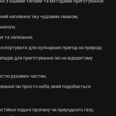
няно з іншими типами та методами приготування:
який наповнює їжу чудовим смаком;
налоги;
 та запікання;
анспортувати для кулінарних пригод на природі;
приладів для приготування їжі на відкритому
істю рухомих частин;
вання їжі просто неба, який подобається
остійної подачі пропану чи природного газу,