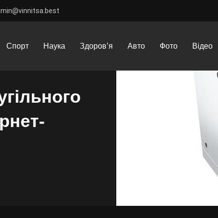
dmin@vinnitsa.best
замовлення вугільного гриля Napoleon в інтернет-магазині Grill Sho
Спорт
Наука
Здоров’я
Авто
Фото
Відео
угільного
рнет-