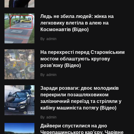
Ледь не збила людей: жінка на
легковику влетіла в алею на
Космонавтів (Відео)
By
admin
На перехресті перед Староміським
мостом облаштують кругову
розв’язку (Відео)
By
admin
Заради розваги: двоє молодиків
перекрили позашляховиком
залізничний переїзд та стріляли у
кабіну машиніста потягу (Відео)
By
admin
Дайвери спустилися на дно
Черепашинського кар’єру. Чарівне