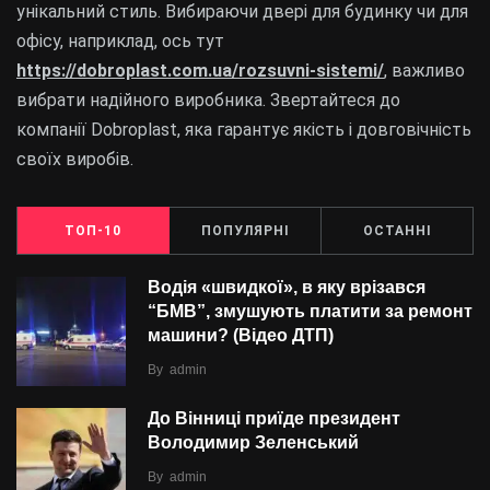
унікальний стиль. Вибираючи двері для будинку чи для
офісу, наприклад, ось тут
https://dobroplast.com.ua/rozsuvni-sistemi/
, важливо
вибрати надійного виробника. Звертайтеся до
компанії Dobroplast, яка гарантує якість і довговічність
своїх виробів.
ТОП-10
ПОПУЛЯРНІ
ОСТАННІ
Водія «швидкої», в яку врізався
“БMВ”, змушують платити за ремонт
машини? (Відео ДТП)
By
admin
До Вінниці приїде президент
Володимир Зеленський
By
admin