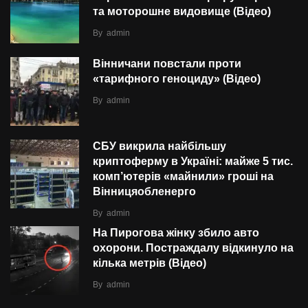
та моторошне видовище (Відео)
By
admin
Вінничани повстали проти
«тарифного геноциду» (Відео)
By
admin
СБУ викрила найбільшу
криптоферму в Україні: майже 5 тис.
комп’ютерів «майнили» гроші на
Вінницяобленерго
By
admin
На Пирогова жінку збило авто
охорони. Постраждалу відкинуло на
кілька метрів (Відео)
By
admin