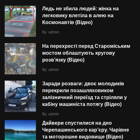
Ледь не збила людей: жінка на
легковику влетіла в алею на
Космонавтів (Відео)
By
admin
На перехресті перед Староміським
мостом облаштують кругову
розв’язку (Відео)
By
admin
Заради розваги: двоє молодиків
перекрили позашляховиком
залізничний переїзд та стріляли у
кабіну машиніста потягу (Відео)
By
admin
Дайвери спустилися на дно
Черепашинського кар’єру. Чарівне
та моторошне видовище (Відео)