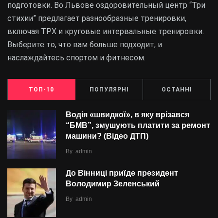
подготовки. Во Львове оздоровительный центр “Три
стихии” предлагает разнообразные тренировки,
включая ТРХ и круговые интервальные тренировки.
Выберите то, что вам больше подходит, и
наслаждайтесь спортом и фитнесом.
ТОП-10
ПОПУЛЯРНІ
ОСТАННІ
Водія «швидкої», в яку врізався
“БMВ”, змушують платити за ремонт
машини? (Відео ДТП)
By
admin
До Вінниці приїде президент
Володимир Зеленський
By
admin