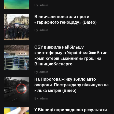
By
admin
Вінничани повстали проти
«тарифного геноциду» (Відео)
By
admin
СБУ викрила найбільшу
криптоферму в Україні: майже 5 тис.
комп’ютерів «майнили» гроші на
Вінницяобленерго
By
admin
На Пирогова жінку збило авто
охорони. Постраждалу відкинуло на
кілька метрів (Відео)
By
admin
У Вінниці оприлюднено результати