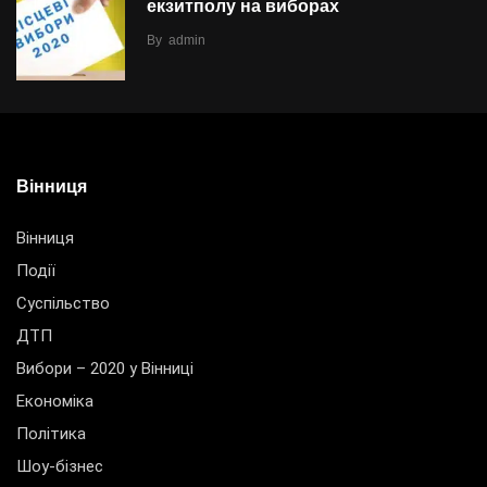
екзитполу на виборах
By
admin
Вінниця
Вінниця
Події
Суспільство
ДТП
Вибори – 2020 у Вінниці
Економіка
Політика
Шоу-бізнес