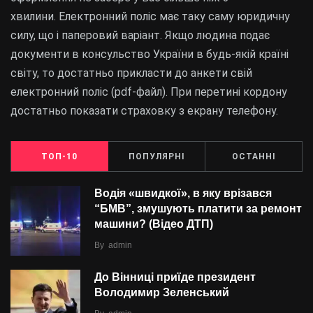
хвилини. Електронний поліс має таку саму юридичну
силу, що і паперовий варіант. Якщо людина подає
документи в консульство України в будь-якій країні
світу, то достатньо прикласти до анкети свій
електронний поліс (pdf-файл). При перетині кордону
достатньо показати страховку з екрану телефону.
ТОП-10
ПОПУЛЯРНІ
ОСТАННІ
Водія «швидкої», в яку врізався
“БMВ”, змушують платити за ремонт
машини? (Відео ДТП)
By
admin
До Вінниці приїде президент
Володимир Зеленський