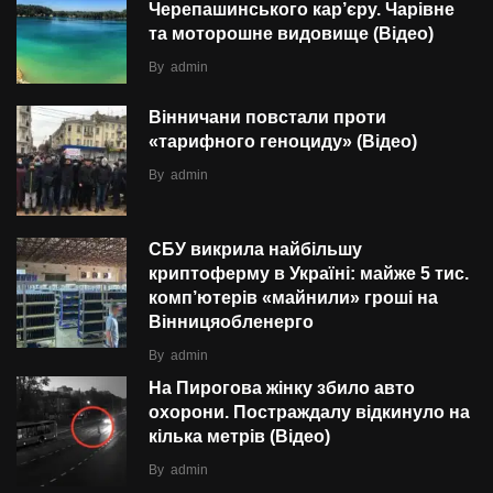
Черепашинського кар’єру. Чарівне
та моторошне видовище (Відео)
By
admin
Вінничани повстали проти
«тарифного геноциду» (Відео)
By
admin
СБУ викрила найбільшу
криптоферму в Україні: майже 5 тис.
комп’ютерів «майнили» гроші на
Вінницяобленерго
By
admin
На Пирогова жінку збило авто
охорони. Постраждалу відкинуло на
кілька метрів (Відео)
By
admin