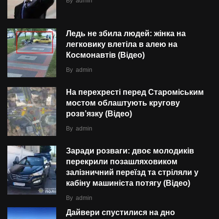
By
admin
Ледь не збила людей: жінка на
легковику влетіла в алею на
Космонавтів (Відео)
By
admin
На перехресті перед Староміським
мостом облаштують кругову
розв’язку (Відео)
By
admin
Заради розваги: двоє молодиків
перекрили позашляховиком
залізничний переїзд та стріляли у
кабіну машиніста потягу (Відео)
By
admin
Дайвери спустилися на дно