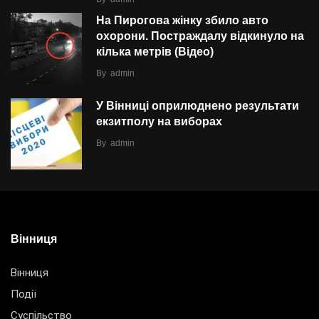
На Пирогова жінку збило авто
охорони. Постраждалу відкинуло на
кілька метрів (Відео)
By
admin
У Вінниці оприлюднено результати
екзитполу на виборах
By
admin
Вінниця
Вінниця
Події
Суспільство