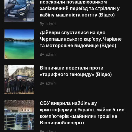
перекрили позашляховиком
залізничний переїзд та стріляли у
кабіну машиніста потягу (Відео)
By
admin
Дайвери спустилися на дно
Черепашинського кар’єру. Чарівне
та моторошне видовище (Відео)
By
admin
Вінничани повстали проти
«тарифного геноциду» (Відео)
By
admin
СБУ викрила найбільшу
криптоферму в Україні: майже 5 тис.
комп’ютерів «майнили» гроші на
Вінницяобленерго
By
admin