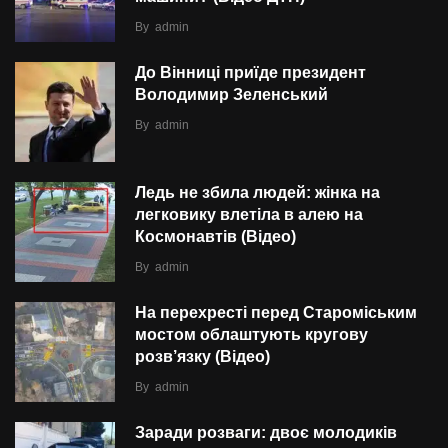
By
admin
До Вінниці приїде президент
Володимир Зеленський
By
admin
Ледь не збила людей: жінка на
легковику влетіла в алею на
Космонавтів (Відео)
By
admin
На перехресті перед Староміським
мостом облаштують кругову
розв’язку (Відео)
By
admin
Заради розваги: двоє молодиків