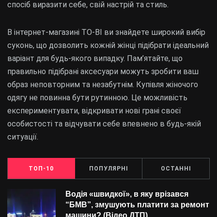
спосіб виразити себе, свій настрій та стиль.
В інтернет-магазині TO-BI ви знайдете широкий вибір
суконь, що дозволить кожній жінці підібрати ідеальний
варіант для будь-якого випадку. Пам’ятайте, що
правильно підібрані аксесуари можуть зробити ваш
образ неповторним та незабутнім. Купівля жіночого
одягу не повинна бути рутинною. Це можливість
експериментувати, відкривати нові грані своєї
особистості та відчувати себе впевнено в будь-якій
ситуації.
ТОП-10
ПОПУЛЯРНІ
ОСТАННІ
Водія «швидкої», в яку врізався
“БMВ”, змушують платити за ремонт
машини? (Відео ДТП)