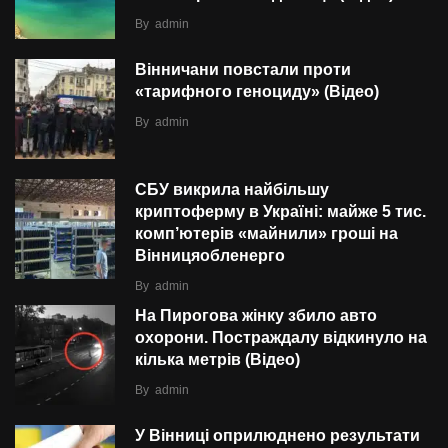
By
admin
Вінничани повстали проти
«тарифного геноциду» (Відео)
By
admin
СБУ викрила найбільшу
криптоферму в Україні: майже 5 тис.
комп’ютерів «майнили» гроші на
Вінницяобленерго
By
admin
На Пирогова жінку збило авто
охорони. Постраждалу відкинуло на
кілька метрів (Відео)
By
admin
У Вінниці оприлюднено результати