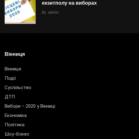
екзитполу на виборах
By
admin
Вінниця
Вінниця
Події
Суспільство
ДТП
Вибори – 2020 у Вінниці
Економіка
Політика
Шоу-бізнес