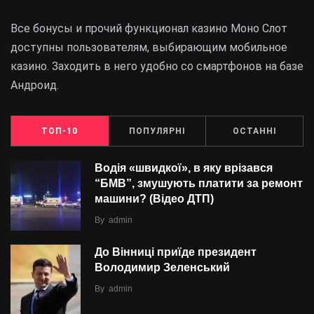
Все бонусы и прочий функционал казино Моно Слот
доступны пользователям, выбирающим мобильное
казино. Заходить в него удобно со смартфонов на базе
Андроид.
ТОП-10
ПОПУЛЯРНІ
ОСТАННІ
Водія «швидкої», в яку врізався
“БMВ”, змушують платити за ремонт
машини? (Відео ДТП)
By
admin
До Вінниці приїде президент
Володимир Зеленський
By
admin