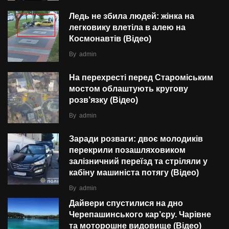
Ледь не збила людей: жінка на
легковику влетіла в алею на
Космонавтів (Відео)
By
admin
На перехресті перед Староміським
мостом облаштують кругову
розв’язку (Відео)
By
admin
Заради розваги: двоє молодиків
перекрили позашляховиком
залізничний переїзд та стріляли у
кабіну машиніста потягу (Відео)
By
admin
Дайвери спустилися на дно
Черепашинського кар’єру. Чарівне
та моторошне видовище (Відео)