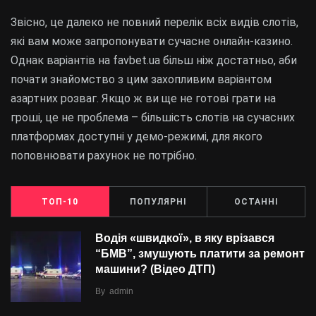
Звісно, це далеко не повний перелік всіх видів слотів,
які вам може запропонувати сучасне онлайн-казино.
Однак варіантів на favbet.ua більш ніж достатньо, аби
почати знайомство з цим захопливим варіантом
азартних розваг. Якщо ж ви ще не готові грати на
гроші, це не проблема – більшість слотів на сучасних
платформах доступні у демо-режимі, для якого
поповнювати рахунок не потрібно.
ТОП-10
ПОПУЛЯРНІ
ОСТАННІ
Водія «швидкої», в яку врізався
“БMВ”, змушують платити за ремонт
машини? (Відео ДТП)
By
admin