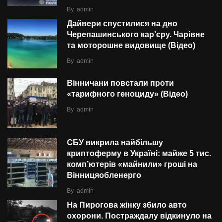
By
admin
Дайвери спустилися на дно
Черепашинського кар’єру. Чарівне
та моторошне видовище (Відео)
By
admin
Вінничани повстали проти
«тарифного геноциду» (Відео)
By
admin
СБУ викрила найбільшу
криптоферму в Україні: майже 5 тис.
комп’ютерів «майнили» гроші на
Вінницяобленерго
By
admin
На Пирогова жінку збило авто
охорони. Постраждалу відкинуло на