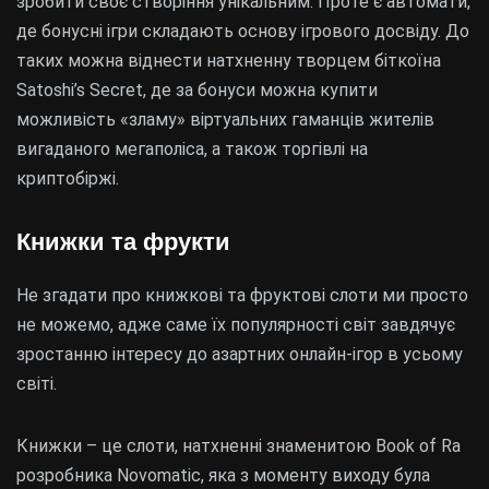
зробити своє створіння унікальним. Проте є автомати,
де бонусні ігри складають основу ігрового досвіду. До
таких можна віднести натхненну творцем біткоїна
Satoshi’s Secret, де за бонуси можна купити
можливість «зламу» віртуальних гаманців жителів
вигаданого мегаполіса, а також торгівлі на
криптобіржі.
Книжки та фрукти
Не згадати про книжкові та фруктові слоти ми просто
не можемо, адже саме їх популярності світ завдячує
зростанню інтересу до азартних онлайн-ігор в усьому
світі.
Книжки – це слоти, натхненні знаменитою Book of Ra
розробника Novomatic, яка з моменту виходу була