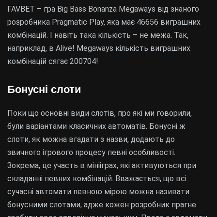
FAVBET – гра Big Bass Bonanza Megaways від знаного
розробника Pragmatic Play, яка має 46656 виграшних
комбінацій. І навіть така кількість – не межа. Так,
наприклад, в Alive! Megaways кількість виграшних
комбінацій сягає 200704!
Бонусні слоти
Поки що основні види слотів, про які ми говорили,
були варіантами класичних автоматів. Бонусні ж
слоти, як можна вгадати з назви, додають до
звичного ігрового процесу певні особливості.
Зокрема, це участь в мінііграх, які активуються при
складанні певних комбінацій. Вважається, що всі
сучасні автомати певною мірою можна називати
бонусними слотами, адже кожен розробник прагне