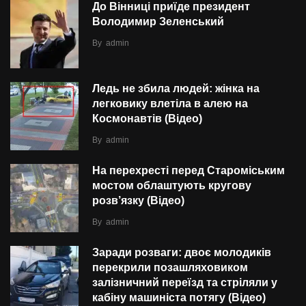
До Вінниці приїде президент
Володимир Зеленський
By
admin
Ледь не збила людей: жінка на
легковику влетіла в алею на
Космонавтів (Відео)
By
admin
На перехресті перед Староміським
мостом облаштують кругову
розв’язку (Відео)
By
admin
Заради розваги: двоє молодиків
перекрили позашляховиком
залізничний переїзд та стріляли у
кабіну машиніста потягу (Відео)