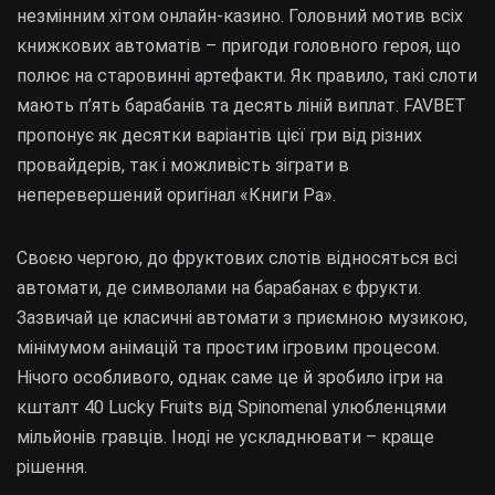
незмінним хітом онлайн-казино. Головний мотив всіх
книжкових автоматів – пригоди головного героя, що
полює на старовинні артефакти. Як правило, такі слоти
мають п’ять барабанів та десять ліній виплат. FAVBET
пропонує як десятки варіантів цієї гри від різних
провайдерів, так і можливість зіграти в
неперевершений оригінал «Книги Ра».
Своєю чергою, до фруктових слотів відносяться всі
автомати, де символами на барабанах є фрукти.
Зазвичай це класичні автомати з приємною музикою,
мінімумом анімацій та простим ігровим процесом.
Нічого особливого, однак саме це й зробило ігри на
кшталт 40 Lucky Fruits від Spinomenal улюбленцями
мільйонів гравців. Іноді не ускладнювати – краще
рішення.