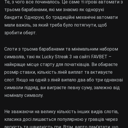
Те, з чого все починалось. Це саме ті ігрові автомати з
трьома барабанами, які ми знаємо як однорукі
бандити. Однорукі, бо традиційні механічні автомати
мали важіль, за який треба було потягнути, щоб
зробити оберт.
Слоти з трьома барабанами та мінімальним набором
символів, такі як Lucky Streak 3 на сайті FAVBET –
найкраще місце старту для початківців. Ви обираєте
розмір ставки, кількість ліній виплат та активуєте
слот. Якщо на одній з ліній випало два або три однакові
символи підряд, ви виграєте певну суму, залежно від
номіналу символу.
Не зважаючи на велику кількість інших видів слотів,
класика досі лишається популярною у гравців через
легкість та швидкість гри. Втім, варто пам’ятати, що