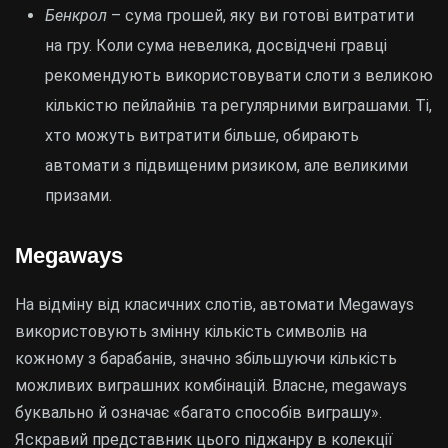
Бенкрол
– сума грошей, яку ви готові витратити
на гру. Коли сума невелика, досвідчені гравці
рекомендують використовувати слоти з великою
кількістю пейлайнів та регулярними виграшами. Ті,
хто можуть витратити більше, обирають
автомати з підвищеним ризиком, але великими
призами.
Megaways
На відміну від класичних слотів, автомати Megaways
використовують змінну кількість символів на
кожному з барабанів, значно збільшуючи кількість
можливих виграшних комбінацій. Власне, megaways
буквально й означає «багато способів виграшу».
Яскравий представник цього піджанру в колекції