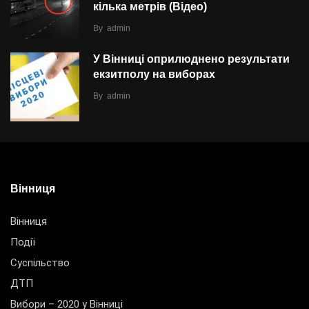
кілька метрів (Відео)
By
admin
У Вінниці оприлюднено результати
екзитполу на виборах
By
admin
Вінниця
Вінниця
Події
Суспільство
ДТП
Вибори – 2020 у Вінниці