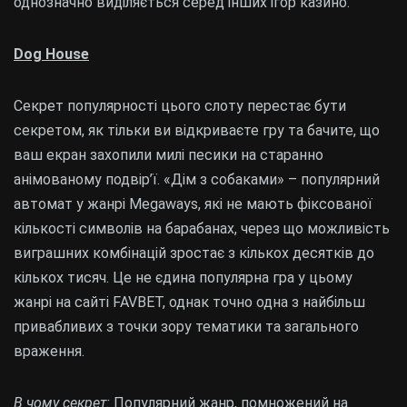
однозначно виділяється серед інших ігор казино.
Dog House
Секрет популярності цього слоту перестає бути
секретом, як тільки ви відкриваєте гру та бачите, що
ваш екран захопили милі песики на старанно
анімованому подвір’ї. «Дім з собаками» – популярний
автомат у жанрі Megaways, які не мають фіксованої
кількості символів на барабанах, через що можливість
виграшних комбінацій зростає з кількох десятків до
кількох тисяч. Це не єдина популярна гра у цьому
жанрі на сайті FAVBET, однак точно одна з найбільш
привабливих з точки зору тематики та загального
враження.
В чому секрет:
Популярний жанр, помножений на