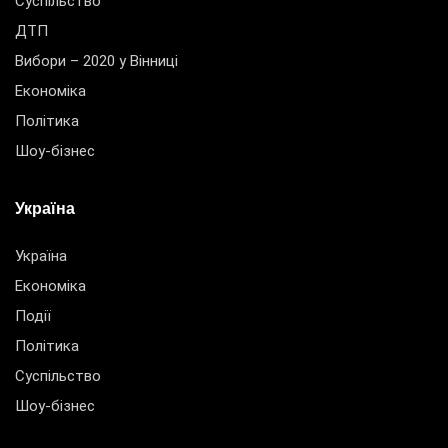
Суспільство
ДТП
Вибори – 2020 у Вінниці
Економіка
Політика
Шоу-бізнес
Україна
Україна
Економіка
Події
Політика
Суспільство
Шоу-бізнес