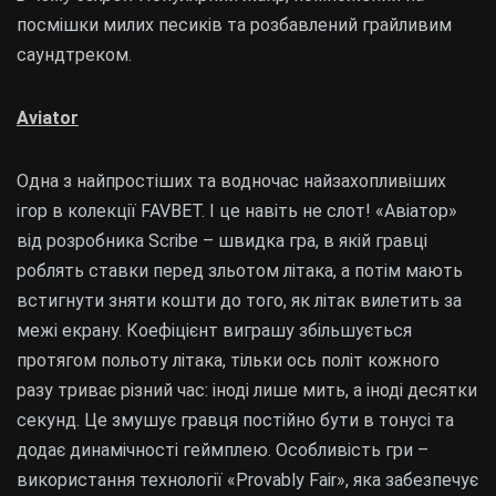
посмішки милих песиків та розбавлений грайливим
саундтреком.
Aviator
Одна з найпростіших та водночас найзахопливіших
ігор в колекції FAVBET. І це навіть не слот! «Авіатор»
від розробника Scribe – швидка гра, в якій гравці
роблять ставки перед зльотом літака, а потім мають
встигнути зняти кошти до того, як літак вилетить за
межі екрану. Коефіцієнт виграшу збільшується
протягом польоту літака, тільки ось політ кожного
разу триває різний час: іноді лише мить, а іноді десятки
секунд. Це змушує гравця постійно бути в тонусі та
додає динамічності геймплею. Особливість гри –
використання технології «Provably Fair», яка забезпечує