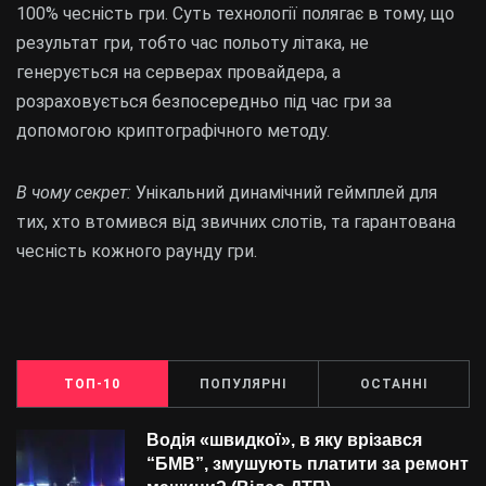
100% чесність гри. Суть технології полягає в тому, що
результат гри, тобто час польоту літака, не
генерується на серверах провайдера, а
розраховується безпосередньо під час гри за
допомогою криптографічного методу.
В чому секрет:
Унікальний динамічний геймплей для
тих, хто втомився від звичних слотів, та гарантована
чесність кожного раунду гри.
ТОП-10
ПОПУЛЯРНІ
ОСТАННІ
Водія «швидкої», в яку врізався
“БMВ”, змушують платити за ремонт