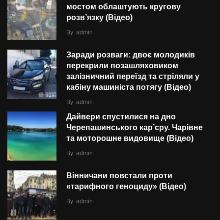
мостом облаштують кругову
розв’язку (Відео)
By
admin
Заради розваги: двоє молодиків
перекрили позашляховиком
залізничний переїзд та стріляли у
кабіну машиніста потягу (Відео)
By
admin
Дайвери спустилися на дно
Черепашинського кар’єру. Чарівне
та моторошне видовище (Відео)
By
admin
Вінничани повстали проти
«тарифного геноциду» (Відео)
By
admin