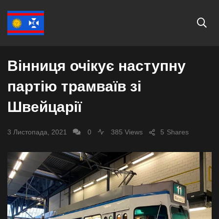
СУСПІЛЬСТВО
Вінниця очікує наступну
партію трамваїв зі
Швейцарії
3 Листопада, 2021
0
385 Views
5
Shares