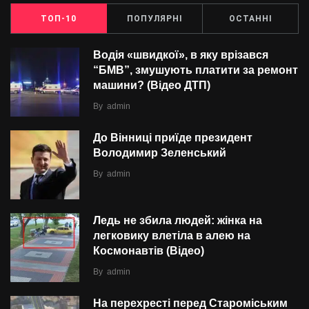
ТОП-10
ПОПУЛЯРНІ
ОСТАННІ
Водія «швидкої», в яку врізався
“БMВ”, змушують платити за ремонт
машини? (Відео ДТП)
By
admin
До Вінниці приїде президент
Володимир Зеленський
By
admin
Ледь не збила людей: жінка на
легковику влетіла в алею на
Космонавтів (Відео)
By
admin
На перехресті перед Староміським