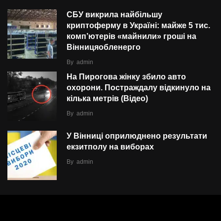
СБУ викрила найбільшу
криптоферму в Україні: майже 5 тис.
комп’ютерів «майнили» гроші на
Вінницяобленерго
By
admin
На Пирогова жінку збило авто
охорони. Постраждалу відкинуло на
кілька метрів (Відео)
By
admin
У Вінниці оприлюднено результати
екзитполу на виборах
By
admin