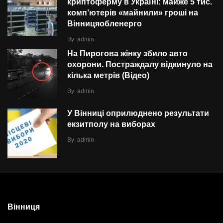
криптоферму в Україні: майже 5 тис.
комп’ютерів «майнили» гроші на
Вінницяобленерго
By
admin
На Пирогова жінку збило авто
охорони. Постраждалу відкинуло на
кілька метрів (Відео)
By
admin
У Вінниці оприлюднено результати
екзитполу на виборах
By
admin
Вінниця