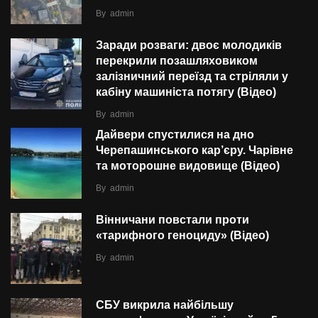
By
admin
Заради розваги: двоє молодиків
перекрили позашляховиком
залізничний переїзд та стріляли у
кабіну машиніста потягу (Відео)
By
admin
Дайвери спустилися на дно
Черепашинського кар’єру. Чарівне
та моторошне видовище (Відео)
By
admin
Вінничани повстали проти
«тарифного геноциду» (Відео)
By
admin
СБУ викрила найбільшу