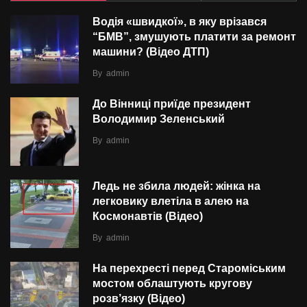
Водія «швидкої», в яку врізався
“БMВ”, змушують платити за ремонт
машини? (Відео ДТП)
By
admin
До Вінниці приїде президент
Володимир Зеленський
By
admin
Ледь не збила людей: жінка на
легковику влетіла в алею на
Космонавтів (Відео)
By
admin
На перехресті перед Староміським
мостом облаштують кругову
розв’язку (Відео)