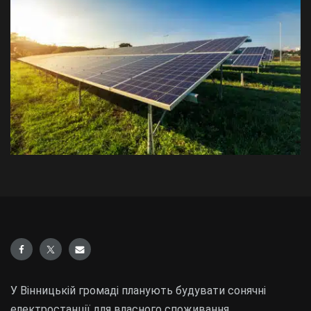
У Вінницькій громаді планують будувати сонячні
електростанції для власного споживання