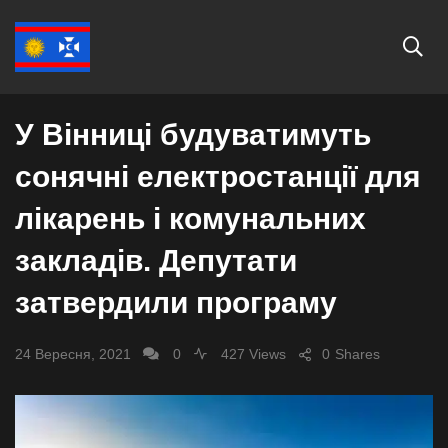
ЕКОНОМІКА
У Вінниці будуватимуть
сонячні електростанції для
лікарень і комунальних
закладів. Депутати
затвердили програму
24 Вересня, 2021
0
427 Views
0
Shares