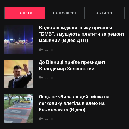
ТОП-10
ПОПУЛЯРНІ
ОСТАННІ
Водія «швидкої», в яку врізався
“БMВ”, змушують платити за ремонт
машини? (Відео ДТП)
By
admin
До Вінниці приїде президент
Володимир Зеленський
By
admin
Ледь не збила людей: жінка на
легковику влетіла в алею на
Космонавтів (Відео)
By
admin