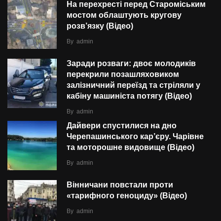
На перехресті перед Староміським
мостом облаштують кругову
розв’язку (Відео)
By
admin
Заради розваги: двоє молодиків
перекрили позашляховиком
залізничний переїзд та стріляли у
кабіну машиніста потягу (Відео)
By
admin
Дайвери спустилися на дно
Черепашинського кар’єру. Чарівне
та моторошне видовище (Відео)
By
admin
Вінничани повстали проти
«тарифного геноциду» (Відео)
By
admin