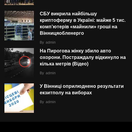
СБУ викрила найбільшу
криптоферму в Україні: майже 5 тис.
комп’ютерів «майнили» гроші на
Вінницяобленерго
By
admin
На Пирогова жінку збило авто
охорони. Постраждалу відкинуло на
кілька метрів (Відео)
By
admin
У Вінниці оприлюднено результати
екзитполу на виборах
By
admin