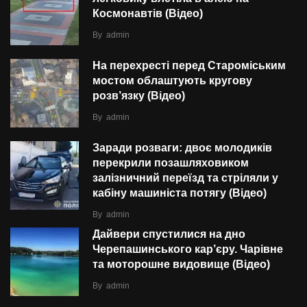
Космонавтів (Відео)
By
admin
На перехресті перед Староміським
мостом облаштують кругову
розв’язку (Відео)
By
admin
Заради розваги: двоє молодиків
перекрили позашляховиком
залізничний переїзд та стріляли у
кабіну машиніста потягу (Відео)
By
admin
Дайвери спустилися на дно
Черепашинського кар’єру. Чарівне
та моторошне видовище (Відео)
By
admin