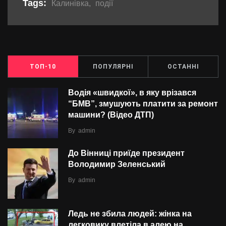
Tags:
Калинівка
,
події
ТОП-10
ПОПУЛЯРНІ
ОСТАННІ
Водія «швидкої», в яку врізався
“БMВ”, змушують платити за ремонт
машини? (Відео ДТП)
By
admin
До Вінниці приїде президент
Володимир Зеленський
By
admin
Ледь не збила людей: жінка на
легковику влетіла в алею на