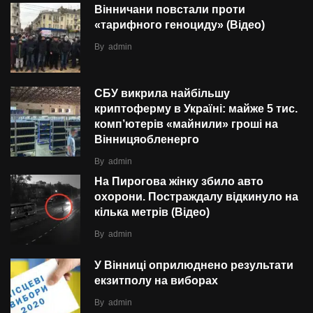
Вінничани повстали проти
«тарифного геноциду» (Відео)
By
admin
СБУ викрила найбільшу
криптоферму в Україні: майже 5 тис.
комп’ютерів «майнили» гроші на
Вінницяобленерго
By
admin
На Пирогова жінку збило авто
охорони. Постраждалу відкинуло на
кілька метрів (Відео)
By
admin
У Вінниці оприлюднено результати
екзитполу на виборах
By
admin