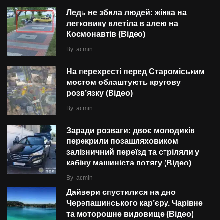
Ледь не збила людей: жінка на
легковику влетіла в алею на
Космонавтів (Відео)
By
admin
На перехресті перед Староміським
мостом облаштують кругову
розв’язку (Відео)
By
admin
Заради розваги: двоє молодиків
перекрили позашляховиком
залізничний переїзд та стріляли у
кабіну машиніста потягу (Відео)
By
admin
Дайвери спустилися на дно
Черепашинського кар’єру. Чарівне
та моторошне видовище (Відео)