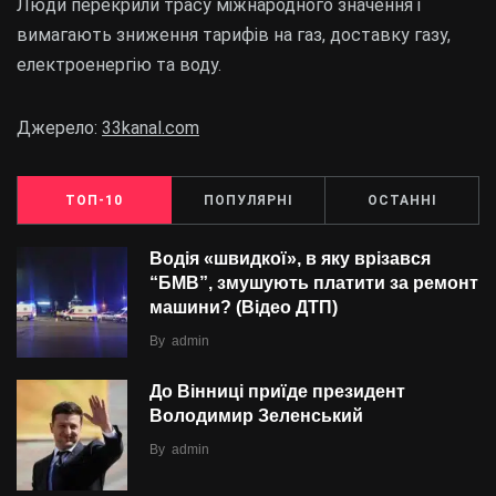
Люди перекрили трасу міжнародного значення і
вимагають зниження тарифів на газ, доставку газу,
електроенергію та воду.
Джерело:
33kanal.com
ТОП-10
ПОПУЛЯРНІ
ОСТАННІ
Водія «швидкої», в яку врізався
“БMВ”, змушують платити за ремонт
машини? (Відео ДТП)
By
admin
До Вінниці приїде президент
Володимир Зеленський
By
admin