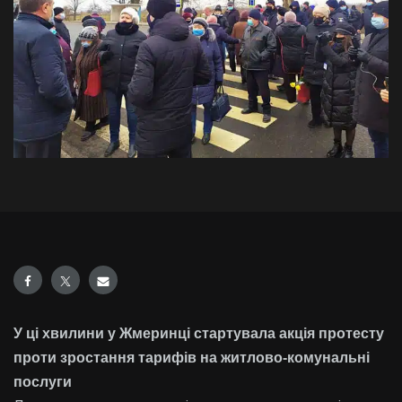
У ці хвилини у Жмеринці стартувала акція протесту
проти зростання тарифів на житлово-комунальні
послуги