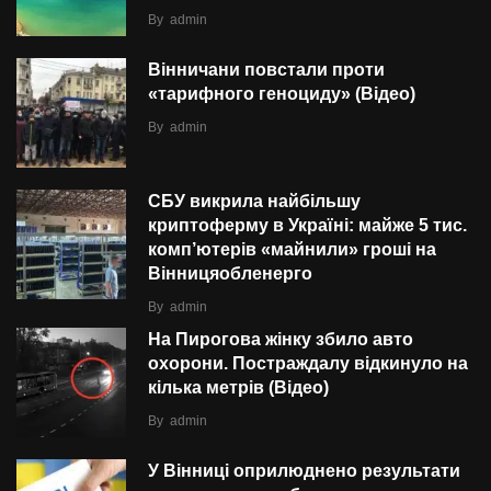
By
admin
Вінничани повстали проти
«тарифного геноциду» (Відео)
By
admin
СБУ викрила найбільшу
криптоферму в Україні: майже 5 тис.
комп’ютерів «майнили» гроші на
Вінницяобленерго
By
admin
На Пирогова жінку збило авто
охорони. Постраждалу відкинуло на
кілька метрів (Відео)
By
admin
У Вінниці оприлюднено результати