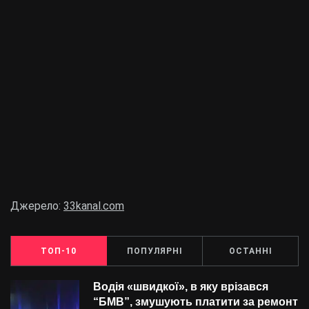
Джерело:
33kanal.com
ТОП-10
ПОПУЛЯРНІ
ОСТАННІ
Водія «швидкої», в яку врізався
“БMВ”, змушують платити за ремонт