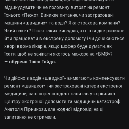
відшкудувати чи не половину витрат на ремонт
їхнього «Пежо». Виникає питання, чи застраховані
машини «швидких» та водії? Яка страхова компанія?
Який пакет? Після таких випадків, хто з водіїв ризикне
йти працювати в екстрену допомогу і чи дочекаються
хворі вдома лікарів, якщо шофер буде думати, як
їхати, щоб не зачіпати якогось мажора на «БМВ»?
—
обурена Таїса Гайда.
Чи дійсно з водія «швидкої» вимагають компенсувати
ремонт «швидкої» і чи застраховані катери екстреної
медицини, наш кореспондент запитав у керівника
Центру екстреної допомоги та медицини катастроф
Анатолія Пірникози, але жодної відповіді на ці
запитання не отримали.