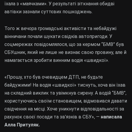
їхала з «маячками». У результаті зіткнання обидві
автівки зазнали суттєвих пошкоджень.
Того ж вечора громадські активісти та небайдужі
вінничани почали шукати свідків автопригоди. У
соцмережах повідомлялося, що за кермом “БМВ” був
СБУшник, який не лише не визнає свою провину, але й
намагається зробити винним водія «швидкої».
«Прошу, хто був очевидцем ДТП, не будьте
байдужими! На водія «швидкої» тиснуть, хоча він їхав
на складний виклик та увімкнув сирену. А водій “БМВ”,
користуючись своїм становищем, відмовився давати
свідчення на місці. Хоче уникнути відповідальності за
рахунок своєї посади та зв’язків в СБУ», —
написала
Алла Притуляк.