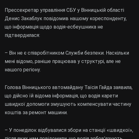
Прессекретар управління СБУ у Вінницькій області
Денис Закаблук повідомив нашому кореспонденту,
що інформація щодо водія-есбеушника не
підтвердилася:
– Він не є співробітником Служби безпеки. Наскільки
мені відомо, раніше працював у структурі, але не
нашого регіону.
Голова Вінницького автомайдану Таїсія Гайда заявила,
що дійсно їй відома інформація, що водія карети
швидкої допомоги змушують компенсувати частину
коштів за ремонт машини.
– У понеділок відбувалися збори на станції «швидкої»,
після яких нам повідомили, що водія зобов’язують