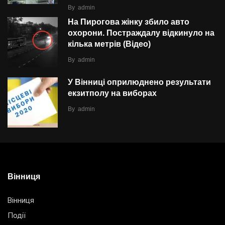
By
admin
На Пирогова жінку збило авто
охорони. Постраждалу відкинуло на
кілька метрів (Відео)
By
admin
У Вінниці оприлюднено результати
екзитполу на виборах
By
admin
Вінниця
Вінниця
Події