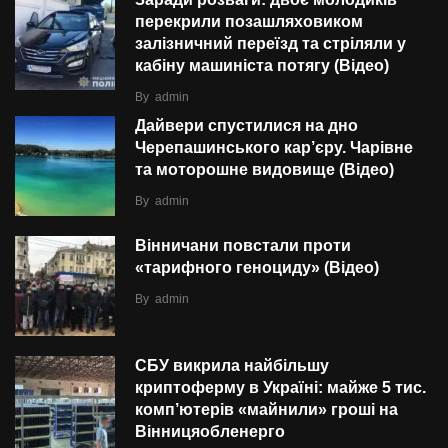
Заради розваги: двоє молодиків
перекрили позашляховиком
залізничний переїзд та стріляли у
кабіну машиніста потягу (Відео)
By
admin
Дайвери спустилися на дно
Черепашинського кар’єру. Чарівне
та моторошне видовище (Відео)
By
admin
Вінничани повстали проти
«тарифного геноциду» (Відео)
By
admin
СБУ викрила найбільшу
криптоферму в Україні: майже 5 тис.
комп’ютерів «майнили» гроші на
Вінницяобленерго