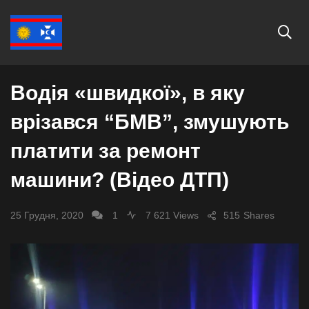
ВІДЕО
ДТП
Водія «швидкої», в яку
врізався “БMВ”, змушують
платити за ремонт
машини? (Відео ДТП)
25 Грудня, 2020
1
7 621 Views
515
Shares