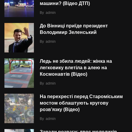
машини? (Відео ДТП)
By
admin
До Вінниці приїде президент
Володимир Зеленський
By
admin
Ледь не збила людей: жінка на
легковику влетіла в алею на
Космонавтів (Відео)
By
admin
На перехресті перед Староміським
мостом облаштують кругову
розв’язку (Відео)
By
admin