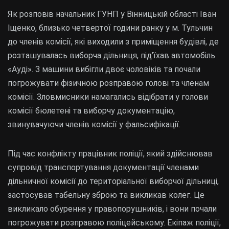
Як розповів начальник ГУНП у Вінницькій області Іван
Іщенко, близько четвертої години ранку у м. Тульчин
до членів комісії, які виходили з приміщення будівлі, де
розташувалась виборча дільниця, під’їхав автомобіль
«Ауді». З машини вибігли двоє чоловіків та почали
погрожувати фізичною розправою голові та членам
комісії. Зловмисники намагались відібрати у голови
комісії бюлетені та виборчу документацію,
звинувачуючи членів комісії у фальсифікації.
Під час конфлікту працівник поліції, який здійснював
супровід транспортування документації членами
дільничної комісії до територіальної виборчої дільниці,
застосував табельну зброю та викликав колег. Це
викликало обурення у правопорушників, і вони почали
погрожувати розправою поліцейському. Екіпаж поліції,