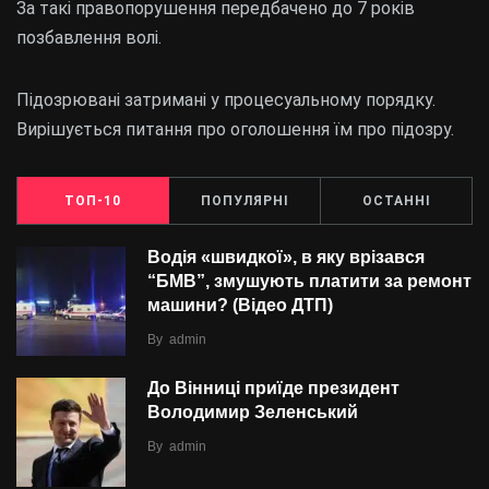
За такі правопорушення передбачено до 7 років
позбавлення волі.
Підозрювані затримані у процесуальному порядку.
Вирішується питання про оголошення їм про підозру.
ТОП-10
ПОПУЛЯРНІ
ОСТАННІ
Водія «швидкої», в яку врізався
“БMВ”, змушують платити за ремонт
машини? (Відео ДТП)
By
admin
До Вінниці приїде президент
Володимир Зеленський
By
admin