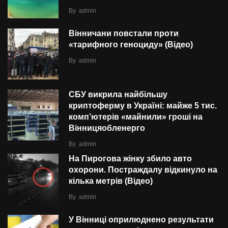
By
admin
Вінничани повстали проти
«тарифного геноциду» (Відео)
By
admin
СБУ викрила найбільшу
криптоферму в Україні: майже 5 тис.
комп’ютерів «майнили» гроші на
Вінницяобленерго
By
admin
На Пирогова жінку збило авто
охорони. Постраждалу відкинуло на
кілька метрів (Відео)
By
admin
У Вінниці оприлюднено результати