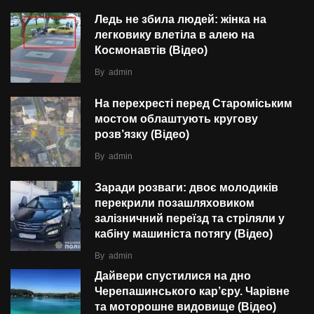
Ледь не збила людей: жінка на
легковику влетіла в алею на
Космонавтів (Відео)
By
admin
На перехресті перед Староміським
мостом облаштують кругову
розв’язку (Відео)
By
admin
Заради розваги: двоє молодиків
перекрили позашляховиком
залізничний переїзд та стріляли у
кабіну машиніста потягу (Відео)
By
admin
Дайвери спустилися на дно
Черепашинського кар’єру. Чарівне
та моторошне видовище (Відео)