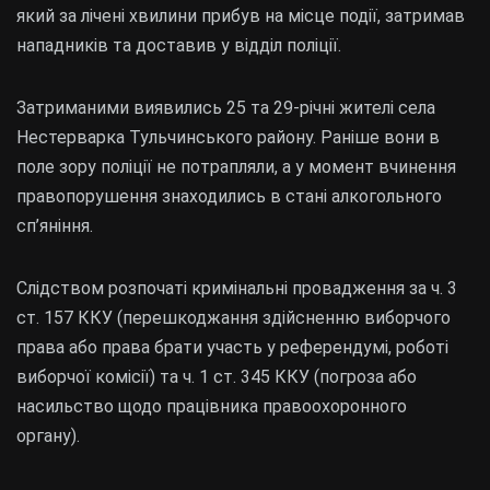
який за лічені хвилини прибув на місце події, затримав
нападників та доставив у відділ поліції.
Затриманими виявились 25 та 29-річні жителі села
Нестерварка Тульчинського району. Раніше вони в
поле зору поліції не потрапляли, а у момент вчинення
правопорушення знаходились в стані алкогольного
сп’яніння.
Слідством розпочаті кримінальні провадження за ч. 3
ст. 157 ККУ (перешкоджання здійсненню виборчого
права або права брати участь у референдумі, роботі
виборчої комісії) та ч. 1 ст. 345 ККУ (погроза або
насильство щодо працівника правоохоронного
органу).