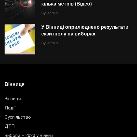
кілька метрів (Відео)
By
admin
У Вінниці оприлюднено результати
екзитполу на виборах
By
admin
Вінниця
Вінниця
Події
Суспільство
ДТП
Вибори – 2020 у Вінниці