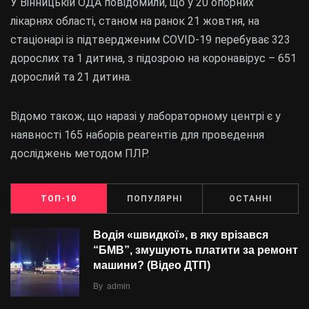
У Вінницькій ОДА повідомили, що у 20 опорних
лікарнях області, станом на ранок 21 жовтня, на
стаціонарі із підтвердженим COVID-19 перебуває 323
дорослих та 1 дитина, з підозрою на коронавірус – 651
дорослий та 21 дитина.
Відомо також, що наразі у лабораторному центрі є у
наявності 165 наборів реагентів для проведення
досліджень методом ПЛР.
ТОП-10
ПОПУЛЯРНІ
ОСТАННІ
Водія «швидкої», в яку врізався
“БMВ”, змушують платити за ремонт
машини? (Відео ДТП)
By
admin