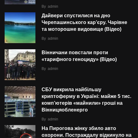
By
admin
Дайвери спустилися на дно
Черепашинського кар’єру. Чарівне
та моторошне видовище (Відео)
By
admin
Вінничани повстали проти
«тарифного геноциду» (Відео)
By
admin
СБУ викрила найбільшу
криптоферму в Україні: майже 5 тис.
комп’ютерів «майнили» гроші на
Вінницяобленерго
By
admin
На Пирогова жінку збило авто
охорони. Постраждалу відкинуло на