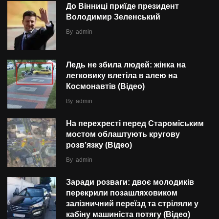
До Вінниці приїде президент
Володимир Зеленський
By
admin
Ледь не збила людей: жінка на
легковику влетіла в алею на
Космонавтів (Відео)
By
admin
На перехресті перед Староміським
мостом облаштують кругову
розв’язку (Відео)
By
admin
Заради розваги: двоє молодиків
перекрили позашляховиком
залізничний переїзд та стріляли у
кабіну машиніста потягу (Відео)