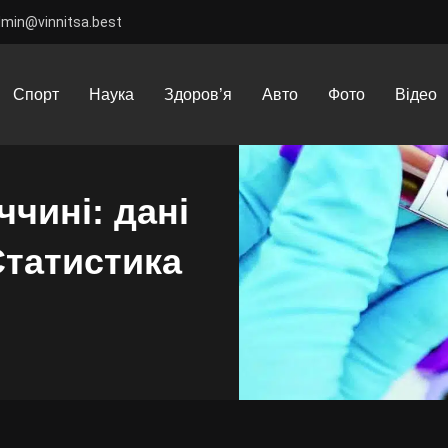
dmin@vinnitsa.best
ниччині: дані станом на 3 жовтня. Статистика
Спорт
Наука
Здоров’я
Авто
Фото
Відео
ччині: дані
Статистика