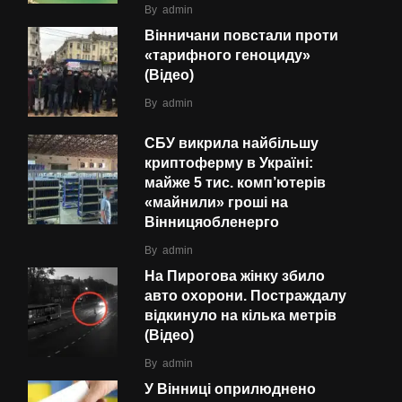
By
admin
Вінничани повстали проти
«тарифного геноциду»
(Відео)
By
admin
СБУ викрила найбільшу
криптоферму в Україні:
майже 5 тис. комп’ютерів
«майнили» гроші на
Вінницяобленерго
By
admin
На Пирогова жінку збило
авто охорони. Постраждалу
відкинуло на кілька метрів
(Відео)
By
admin
У Вінниці оприлюднено