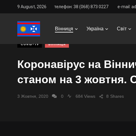
9 August, 2026
телефон: 38 (068) 873 0227
e-mail: a
Vinnitsa Best
/
News
/
COVID-19
/
Коронавірус на Він
Вінниця
Україна
Світ
COVID-19
ВІННИЦЯ
Коронавірус на Вінни
станом на 3 жовтня. 
3 Жовтня, 2020
0
684 Views
8
Shares