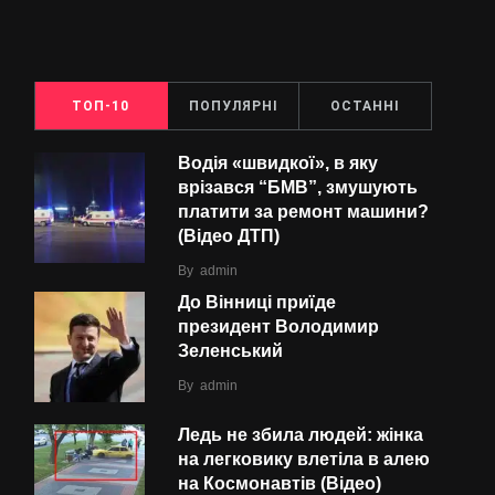
ТОП-10
ПОПУЛЯРНІ
ОСТАННІ
Водія «швидкої», в яку
врізався “БMВ”, змушують
платити за ремонт машини?
(Відео ДТП)
By
admin
До Вінниці приїде
президент Володимир
Зеленський
By
admin
Ледь не збила людей: жінка
на легковику влетіла в алею
на Космонавтів (Відео)