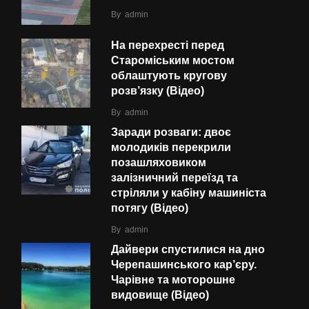
By
admin
На перехресті перед
Староміським мостом
облаштують кругову
розв’язку (Відео)
By
admin
Заради розваги: двоє
молодиків перекрили
позашляховиком
залізничний переїзд та
стріляли у кабіну машиніста
потягу (Відео)
By
admin
Дайвери спустилися на дно
Черепашинського кар’єру.
Чарівне та моторошне
видовище (Відео)