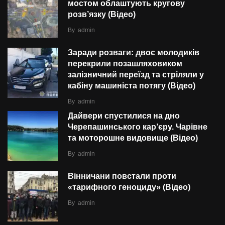
мостом облаштують кругову
розв’язку (Відео)
By
admin
Заради розваги: двоє молодиків
перекрили позашляховиком
залізничний переїзд та стріляли у
кабіну машиніста потягу (Відео)
By
admin
Дайвери спустилися на дно
Черепашинського кар’єру. Чарівне
та моторошне видовище (Відео)
By
admin
Вінничани повстали проти
«тарифного геноциду» (Відео)
By
admin