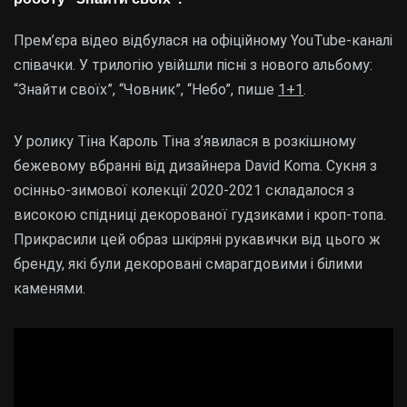
Прем’єра відео відбулася на офіційному YouTube-каналі
співачки. У трилогію увійшли пісні з нового альбому:
“Знайти своїх”, “Човник”, “Небо”, пише
1+1
.
У ролику Тіна Кароль Тіна з’явилася в розкішному
бежевому вбранні від дизайнера David Koma. Сукня з
осінньо-зимової колекції 2020-2021 складалося з
високою спідниці декорованої гудзиками і кроп-топа.
Прикрасили цей образ шкіряні рукавички від цього ж
бренду, які були декоровані смарагдовими і білими
каменями.