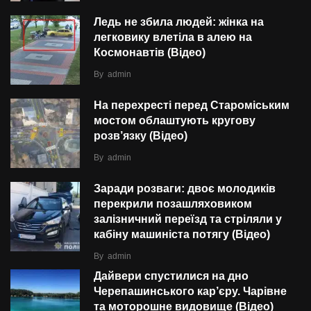
Ледь не збила людей: жінка на
легковику влетіла в алею на
Космонавтів (Відео)
By
admin
На перехресті перед Староміським
мостом облаштують кругову
розв’язку (Відео)
By
admin
Заради розваги: двоє молодиків
перекрили позашляховиком
залізничний переїзд та стріляли у
кабіну машиніста потягу (Відео)
By
admin
Дайвери спустилися на дно
Черепашинського кар’єру. Чарівне
та моторошне видовище (Відео)