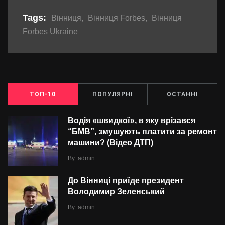
Tags:
Вінниця
,
Вінниця Forbes
,
Вінниця
Forbes Ukraine
ТОП-10
ПОПУЛЯРНІ
ОСТАННІ
Водія «швидкої», в яку врізався
“БMВ”, змушують платити за ремонт
машини? (Відео ДТП)
By
admin
До Вінниці приїде президент
Володимир Зеленський
By
admin