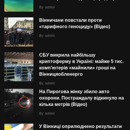
By
admin
Вінничани повстали проти
«тарифного геноциду» (Відео)
By
admin
СБУ викрила найбільшу
криптоферму в Україні: майже 5 тис.
комп’ютерів «майнили» гроші на
Вінницяобленерго
By
admin
На Пирогова жінку збило авто
охорони. Постраждалу відкинуло на
кілька метрів (Відео)
By
admin
У Вінниці оприлюднено результати