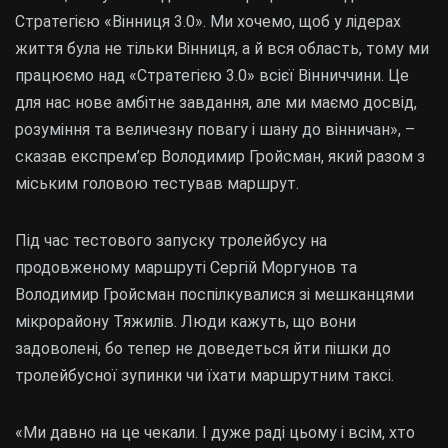
Стратегією «Вінниця 3.0». Ми хочемо, щоб у лідерах
життя була не тільки Вінниця, а й вся область, тому ми
працюємо над «Стратегією 3.0» всієї Вінниччини. Це
для нас нове амбітне завдання, але ми маємо досвід,
розуміння та величезну повагу і шану до вінничан», –
сказав експрем’єр Володимир Гройсман, який разом з
міським головою тестував маршрут.
Під час тестового запуску тролейбусу на
продовженому маршруті Сергій Моргунов та
Володимир Гройсман поспілкувалися зі мешканцями
мікрорайону Тяжилів. Люди кажуть, що вони
задоволені, бо тепер не доведеться йти пішки до
тролейбусної зупинки чи їхати маршрутним таксі.
«Ми давно на це чекали. І дуже раді цьому і всім, хто