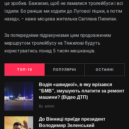
це зробив. Бажаємо, щоб не ламалися тролейбуси і всі
їздили. Бо раніше ми ходили до Лугової пішки, а потім
назад», – каже місцева жителька Світлана Пилипак.
За попередніми підрахунками цим продовженим
маршрутом тролейбусу на Тяжилові будуть
користуватись понад 5 тисяч мешканців.
ТОП-10
ПОПУЛЯРНІ
ОСТАННІ
Водія «швидкої», в яку врізався
“БMВ”, змушують платити за ремонт
машини? (Відео ДТП)
By
admin
До Вінниці приїде президент
Володимир Зеленський