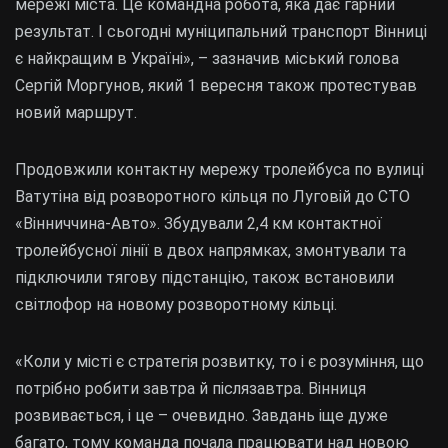
мережі міста. Це командна робота, яка дає гарний
результат. І сьогодні муніципальний транспорт Вінниці
є найкращим в Україні», – зазначив міський голова
Сергій Моргунов, який 1 вересня також протестував
новий маршрут.
Продовжили контактну мережу тролейбуса по вулиці
Ватутіна від розворотного кільця по Луговій до СТО
«Вінниччина-Авто». Збудували 2,4 км контактної
тролейбусної лінії в двох напрямках, змонтували та
підключили тягову підстанцію, також встановили
світлофор на новому розворотному кільці.
«Коли у місті є стратегія розвитку, то і є розуміння, що
потрібно робити завтра й післязавтра. Вінниця
розвивається, і це – очевидно. Завдань іще дуже
багато, тому команда почала працювати над новою