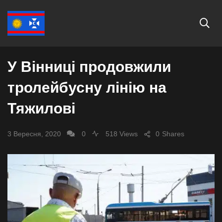
ВІННИЦЯ
У Вінниці продовжили
тролейбусну лінію на
Тяжилові
3 Вересня, 2020
0
518 Views
0
Shares