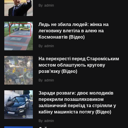
By
admin
Ледь не збила людей: жінка на
легковику влетіла в алею на
Космонавтів (Відео)
By
admin
На перехресті перед Староміським
мостом облаштують кругову
розв’язку (Відео)
By
admin
Заради розваги: двоє молодиків
перекрили позашляховиком
залізничний переїзд та стріляли у
кабіну машиніста потягу (Відео)
By
admin