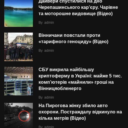
Дайвери спустилися на дно
Черепашинського кар’єру. Чарівне
та моторошне видовище (Відео)
By
admin
Вінничани повстали проти
«тарифного геноциду» (Відео)
By
admin
СБУ викрила найбільшу
криптоферму в Україні: майже 5 тис.
комп’ютерів «майнили» гроші на
Вінницяобленерго
By
admin
На Пирогова жінку збило авто
охорони. Постраждалу відкинуло на
кілька метрів (Відео)
By
admin