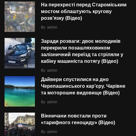
На перехресті перед Староміським
мостом облаштують кругову
розв’язку (Відео)
By
admin
Заради розваги: двоє молодиків
перекрили позашляховиком
залізничний переїзд та стріляли у
кабіну машиніста потягу (Відео)
By
admin
Дайвери спустилися на дно
Черепашинського кар’єру. Чарівне
та моторошне видовище (Відео)
By
admin
Вінничани повстали проти
«тарифного геноциду» (Відео)
By
admin