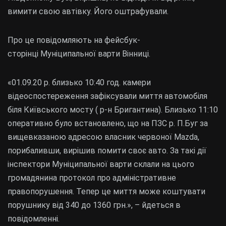
вимити свою автівку. Його оштрафували.
Про це повідомляють на фейсбук-
сторінці Муніципальної варти Вінниці.
«01.09.20 р. близько 10:40 год. камери
відеоспостереження зафіксували миття автомобіля
біля Київського мосту ( р-н Бригантина). Близько 11:10
оперативно було встановлено, що на ПЗС р. П.Буг за
вищевказаною адресою власник червоної Mazda,
порибаливши, вирішив помити своє авто. За такі дії
інспектори Муніципальної варти склали на цього
громадянина протокол про адміністративне
правопорушення. Тепер це миття може коштувати
порушнику від 340 до 1360 грн.», – йдеться в
повідомленні.