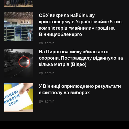
СБУ викрила найбільшу
криптоферму в Україні: майже 5 тис.
комп’ютерів «майнили» гроші на
Вінницяобленерго
By
admin
На Пирогова жінку збило авто
охорони. Постраждалу відкинуло на
кілька метрів (Відео)
By
admin
У Вінниці оприлюднено результати
екзитполу на виборах
By
admin