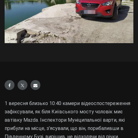
1 вересня близько 10:40 камери відеоспостереження
зафіксували, як біля Київського мосту чоловік миє
автівку Mazda. Інспектори Муніципальної варти, які
прибули на місце, з’ясували, що він, порибаливши в
Південному Бузі, вирішив, не відходячи від річки,