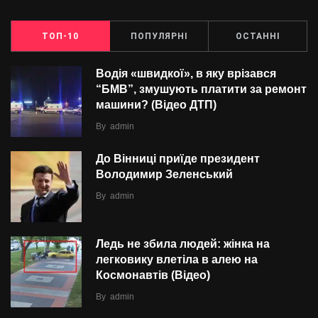
ТОП-10
ПОПУЛЯРНІ
ОСТАННІ
Водія «швидкої», в яку врізався
“БMВ”, змушують платити за ремонт
машини? (Відео ДТП)
By
admin
До Вінниці приїде президент
Володимир Зеленський
By
admin
Ледь не збила людей: жінка на
легковику влетіла в алею на
Космонавтів (Відео)
By
admin